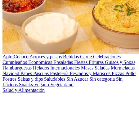
Apto Celíaco
Arroces y pastas
Bebidas
Carne
Celebraciones
Cumpleaños
Económicas
Ensaladas
Fiestas
Frituras
Guisos y Sopas
Hamburguesas
Helados
Internacionales
Masas Saladas
Mermeladas
Navidad
Panes
Pascuas
Pastelería
Pescados y Mariscos
Pizzas
Pollo
Postres
Salsas y dips
Saludables
Sin Azucar
Sin categoría
Sin
Lácteos
Snacks
Vegano
Vegetariano
Salud y Alimentación