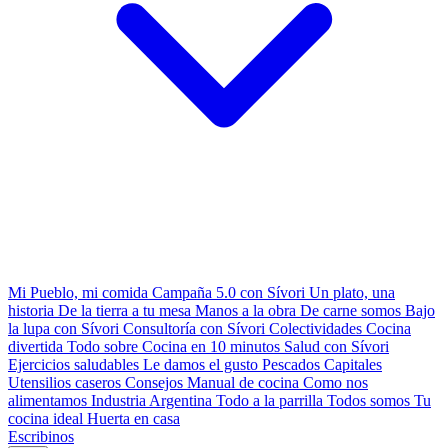
Mi Pueblo, mi comida
Campaña 5.0 con Sívori
Un plato, una
historia
De la tierra a tu mesa
Manos a la obra
De carne somos
Bajo
la lupa con Sívori
Consultoría con Sívori
Colectividades
Cocina
divertida
Todo sobre
Cocina en 10 minutos
Salud con Sívori
Ejercicios saludables
Le damos el gusto
Pescados Capitales
Utensilios caseros
Consejos
Manual de cocina
Como nos
alimentamos
Industria Argentina
Todo a la parrilla
Todos somos
Tu
cocina ideal
Huerta en casa
Escribinos