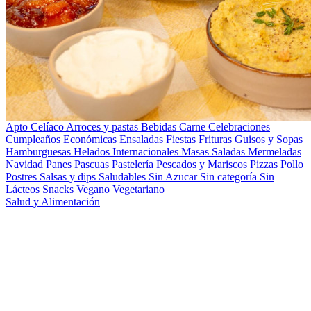
Apto Celíaco
Arroces y pastas
Bebidas
Carne
Celebraciones
Cumpleaños
Económicas
Ensaladas
Fiestas
Frituras
Guisos y Sopas
Hamburguesas
Helados
Internacionales
Masas Saladas
Mermeladas
Navidad
Panes
Pascuas
Pastelería
Pescados y Mariscos
Pizzas
Pollo
Postres
Salsas y dips
Saludables
Sin Azucar
Sin categoría
Sin
Lácteos
Snacks
Vegano
Vegetariano
Salud y Alimentación