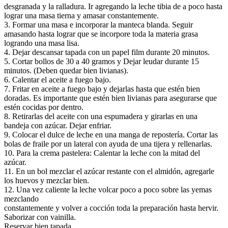
desgranada y la ralladura. Ir agregando la leche tibia de a poco hasta
lograr una masa tierna y amasar constantemente.
3. Formar una masa e incorporar la manteca blanda. Seguir
amasando hasta lograr que se incorpore toda la materia grasa
logrando una masa lisa.
4. Dejar descansar tapada con un papel film durante 20 minutos.
5. Cortar bollos de 30 a 40 gramos y Dejar leudar durante 15
minutos. (Deben quedar bien livianas).
6. Calentar el aceite a fuego bajo.
7. Fritar en aceite a fuego bajo y dejarlas hasta que estén bien
doradas. Es importante que estén bien livianas para asegurarse que
estén cocidas por dentro.
8. Retirarlas del aceite con una espumadera y girarlas en una
bandeja con azúcar. Dejar enfriar.
9. Colocar el dulce de leche en una manga de repostería. Cortar las
bolas de fraile por un lateral con ayuda de una tijera y rellenarlas.
10. Para la crema pastelera: Calentar la leche con la mitad del
azúcar.
11. En un bol mezclar el azúcar restante con el almidón, agregarle
los huevos y mezclar bien.
12. Una vez caliente la leche volcar poco a poco sobre las yemas
mezclando
constantemente y volver a cocción toda la preparación hasta hervir.
Saborizar con vainilla.
Reservar bien tapada.