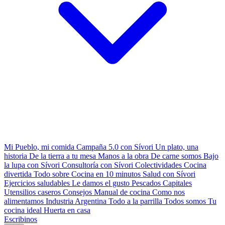
Mi Pueblo, mi comida
Campaña 5.0 con Sívori
Un plato, una
historia
De la tierra a tu mesa
Manos a la obra
De carne somos
Bajo
la lupa con Sívori
Consultoría con Sívori
Colectividades
Cocina
divertida
Todo sobre
Cocina en 10 minutos
Salud con Sívori
Ejercicios saludables
Le damos el gusto
Pescados Capitales
Utensilios caseros
Consejos
Manual de cocina
Como nos
alimentamos
Industria Argentina
Todo a la parrilla
Todos somos
Tu
cocina ideal
Huerta en casa
Escribinos