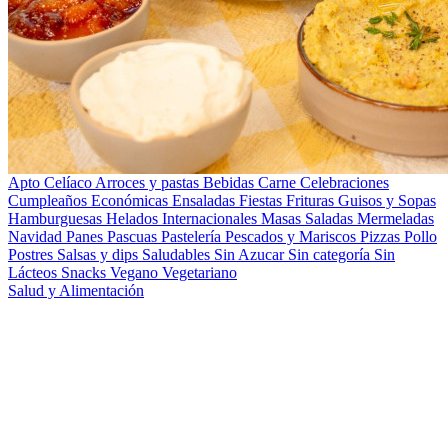
Apto Celíaco
Arroces y pastas
Bebidas
Carne
Celebraciones
Cumpleaños
Económicas
Ensaladas
Fiestas
Frituras
Guisos y Sopas
Hamburguesas
Helados
Internacionales
Masas Saladas
Mermeladas
Navidad
Panes
Pascuas
Pastelería
Pescados y Mariscos
Pizzas
Pollo
Postres
Salsas y dips
Saludables
Sin Azucar
Sin categoría
Sin
Lácteos
Snacks
Vegano
Vegetariano
Salud y Alimentación