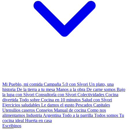
Mi Pueblo, mi comida
Campaña 5.0 con Sívori
Un plato, una
historia
De la tierra a tu mesa
Manos a la obra
De carne somos
Bajo
la lupa con Sívori
Consultoría con Sívori
Colectividades
Cocina
divertida
Todo sobre
Cocina en 10 minutos
Salud con Sívori
Ejercicios saludables
Le damos el gusto
Pescados Capitales
Utensilios caseros
Consejos
Manual de cocina
Como nos
alimentamos
Industria Argentina
Todo a la parrilla
Todos somos
Tu
cocina ideal
Huerta en casa
Escribinos