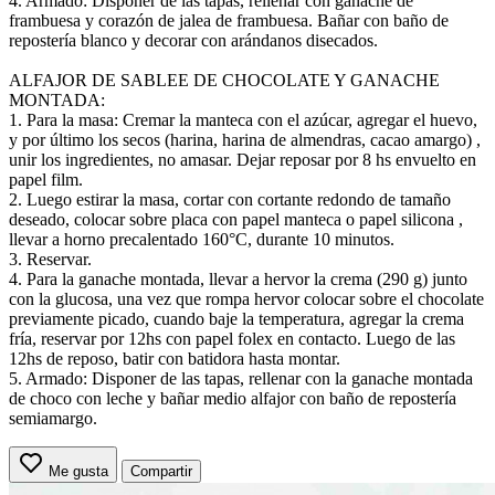
4. Armado: Disponer de las tapas, rellenar con ganache de
frambuesa y corazón de jalea de frambuesa. Bañar con baño de
repostería blanco y decorar con arándanos disecados.
ALFAJOR DE SABLEE DE CHOCOLATE Y GANACHE
MONTADA:
1. Para la masa: Cremar la manteca con el azúcar, agregar el huevo,
y por último los secos (harina, harina de almendras, cacao amargo) ,
unir los ingredientes, no amasar. Dejar reposar por 8 hs envuelto en
papel film.
2. Luego estirar la masa, cortar con cortante redondo de tamaño
deseado, colocar sobre placa con papel manteca o papel silicona ,
llevar a horno precalentado 160°C, durante 10 minutos.
3. Reservar.
4. Para la ganache montada, llevar a hervor la crema (290 g) junto
con la glucosa, una vez que rompa hervor colocar sobre el chocolate
previamente picado, cuando baje la temperatura, agregar la crema
fría, reservar por 12hs con papel folex en contacto. Luego de las
12hs de reposo, batir con batidora hasta montar.
5. Armado: Disponer de las tapas, rellenar con la ganache montada
de choco con leche y bañar medio alfajor con baño de repostería
semiamargo.
Me gusta
Compartir