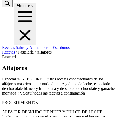
Abrir menu
Recetas
Salud y Alimentación
Escribinos
Recetas
/
Pastelería
/
Alfajores
Pastelería
Alfajores
Especial ✨ ALFAJORES ✨ tres recetas espectaculares de los
alfajores más ricos .. desnudo de nuez y dulce de leche, especiado
de chocolate blanco y frambuesa y de sablee de chocolate y ganache
montada ??. Seguí todas las recetas a continuación
PROCEDIMIENTO:
ALFAJOR DESNUDO DE NUEZ Y DULCE DE LECHE:
1. Cremar la manteca con el azúcar, luego agregar el huevo, las