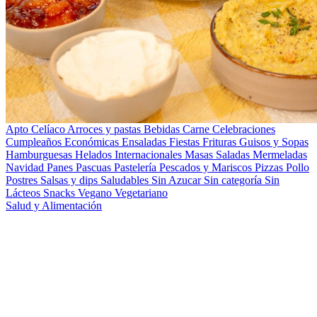
Apto Celíaco
Arroces y pastas
Bebidas
Carne
Celebraciones
Cumpleaños
Económicas
Ensaladas
Fiestas
Frituras
Guisos y Sopas
Hamburguesas
Helados
Internacionales
Masas Saladas
Mermeladas
Navidad
Panes
Pascuas
Pastelería
Pescados y Mariscos
Pizzas
Pollo
Postres
Salsas y dips
Saludables
Sin Azucar
Sin categoría
Sin
Lácteos
Snacks
Vegano
Vegetariano
Salud y Alimentación