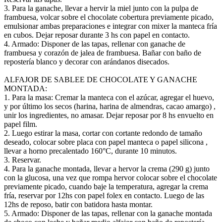
3. Para la ganache, llevar a hervir la miel junto con la pulpa de
frambuesa, volcar sobre el chocolate cobertura previamente picado,
emulsionar ambas preparaciones e integrar con mixer la manteca fría
en cubos. Dejar reposar durante 3 hs con papel en contacto.
4. Armado: Disponer de las tapas, rellenar con ganache de
frambuesa y corazón de jalea de frambuesa. Bañar con baño de
repostería blanco y decorar con arándanos disecados.
ALFAJOR DE SABLEE DE CHOCOLATE Y GANACHE
MONTADA:
1. Para la masa: Cremar la manteca con el azúcar, agregar el huevo,
y por último los secos (harina, harina de almendras, cacao amargo) ,
unir los ingredientes, no amasar. Dejar reposar por 8 hs envuelto en
papel film.
2. Luego estirar la masa, cortar con cortante redondo de tamaño
deseado, colocar sobre placa con papel manteca o papel silicona ,
llevar a horno precalentado 160°C, durante 10 minutos.
3. Reservar.
4. Para la ganache montada, llevar a hervor la crema (290 g) junto
con la glucosa, una vez que rompa hervor colocar sobre el chocolate
previamente picado, cuando baje la temperatura, agregar la crema
fría, reservar por 12hs con papel folex en contacto. Luego de las
12hs de reposo, batir con batidora hasta montar.
5. Armado: Disponer de las tapas, rellenar con la ganache montada