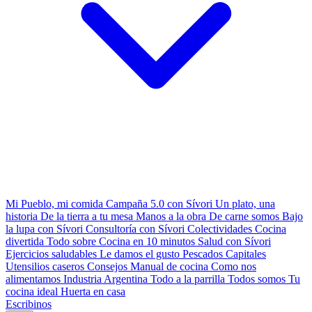
Mi Pueblo, mi comida
Campaña 5.0 con Sívori
Un plato, una
historia
De la tierra a tu mesa
Manos a la obra
De carne somos
Bajo
la lupa con Sívori
Consultoría con Sívori
Colectividades
Cocina
divertida
Todo sobre
Cocina en 10 minutos
Salud con Sívori
Ejercicios saludables
Le damos el gusto
Pescados Capitales
Utensilios caseros
Consejos
Manual de cocina
Como nos
alimentamos
Industria Argentina
Todo a la parrilla
Todos somos
Tu
cocina ideal
Huerta en casa
Escribinos