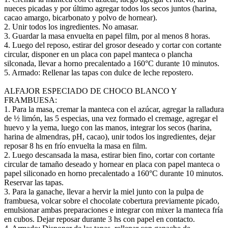
nueces picadas y por último agregar todos los secos juntos (harina,
cacao amargo, bicarbonato y polvo de hornear).
2. Unir todos los ingredientes. No amasar.
3. Guardar la masa envuelta en papel film, por al menos 8 horas.
4. Luego del reposo, estirar del grosor deseado y cortar con cortante
circular, disponer en un placa con papel manteca o plancha
silconada, llevar a horno precalentado a 160°C durante 10 minutos.
5. Armado: Rellenar las tapas con dulce de leche repostero.
ALFAJOR ESPECIADO DE CHOCO BLANCO Y
FRAMBUESA:
1. Para la masa, cremar la manteca con el azúcar, agregar la ralladura
de ½ limón, las 5 especias, una vez formado el cremage, agregar el
huevo y la yema, luego con las manos, integrar los secos (harina,
harina de almendras, pH, cacao), unir todos los ingredientes, dejar
reposar 8 hs en frío envuelta la masa en film.
2. Luego descansada la masa, estirar bien fino, cortar con cortante
circular de tamaño deseado y hornear en placa con papel manteca o
papel siliconado en horno precalentado a 160°C durante 10 minutos.
Reservar las tapas.
3. Para la ganache, llevar a hervir la miel junto con la pulpa de
frambuesa, volcar sobre el chocolate cobertura previamente picado,
emulsionar ambas preparaciones e integrar con mixer la manteca fría
en cubos. Dejar reposar durante 3 hs con papel en contacto.