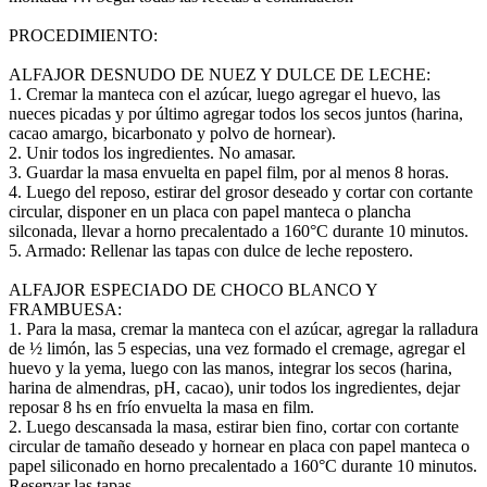
PROCEDIMIENTO:
ALFAJOR DESNUDO DE NUEZ Y DULCE DE LECHE:
1. Cremar la manteca con el azúcar, luego agregar el huevo, las
nueces picadas y por último agregar todos los secos juntos (harina,
cacao amargo, bicarbonato y polvo de hornear).
2. Unir todos los ingredientes. No amasar.
3. Guardar la masa envuelta en papel film, por al menos 8 horas.
4. Luego del reposo, estirar del grosor deseado y cortar con cortante
circular, disponer en un placa con papel manteca o plancha
silconada, llevar a horno precalentado a 160°C durante 10 minutos.
5. Armado: Rellenar las tapas con dulce de leche repostero.
ALFAJOR ESPECIADO DE CHOCO BLANCO Y
FRAMBUESA:
1. Para la masa, cremar la manteca con el azúcar, agregar la ralladura
de ½ limón, las 5 especias, una vez formado el cremage, agregar el
huevo y la yema, luego con las manos, integrar los secos (harina,
harina de almendras, pH, cacao), unir todos los ingredientes, dejar
reposar 8 hs en frío envuelta la masa en film.
2. Luego descansada la masa, estirar bien fino, cortar con cortante
circular de tamaño deseado y hornear en placa con papel manteca o
papel siliconado en horno precalentado a 160°C durante 10 minutos.
Reservar las tapas.