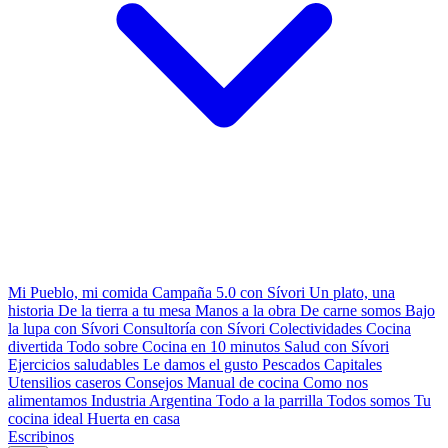
Mi Pueblo, mi comida
Campaña 5.0 con Sívori
Un plato, una
historia
De la tierra a tu mesa
Manos a la obra
De carne somos
Bajo
la lupa con Sívori
Consultoría con Sívori
Colectividades
Cocina
divertida
Todo sobre
Cocina en 10 minutos
Salud con Sívori
Ejercicios saludables
Le damos el gusto
Pescados Capitales
Utensilios caseros
Consejos
Manual de cocina
Como nos
alimentamos
Industria Argentina
Todo a la parrilla
Todos somos
Tu
cocina ideal
Huerta en casa
Escribinos