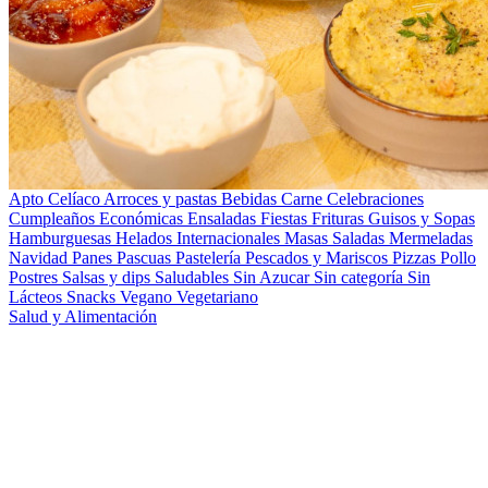
Apto Celíaco
Arroces y pastas
Bebidas
Carne
Celebraciones
Cumpleaños
Económicas
Ensaladas
Fiestas
Frituras
Guisos y Sopas
Hamburguesas
Helados
Internacionales
Masas Saladas
Mermeladas
Navidad
Panes
Pascuas
Pastelería
Pescados y Mariscos
Pizzas
Pollo
Postres
Salsas y dips
Saludables
Sin Azucar
Sin categoría
Sin
Lácteos
Snacks
Vegano
Vegetariano
Salud y Alimentación