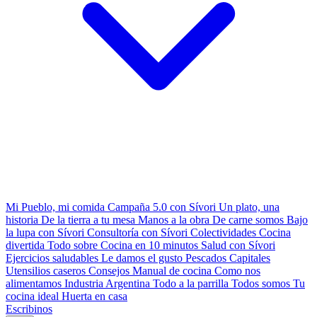
Mi Pueblo, mi comida
Campaña 5.0 con Sívori
Un plato, una
historia
De la tierra a tu mesa
Manos a la obra
De carne somos
Bajo
la lupa con Sívori
Consultoría con Sívori
Colectividades
Cocina
divertida
Todo sobre
Cocina en 10 minutos
Salud con Sívori
Ejercicios saludables
Le damos el gusto
Pescados Capitales
Utensilios caseros
Consejos
Manual de cocina
Como nos
alimentamos
Industria Argentina
Todo a la parrilla
Todos somos
Tu
cocina ideal
Huerta en casa
Escribinos