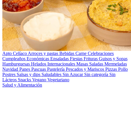
Apto Celíaco
Arroces y pastas
Bebidas
Carne
Celebraciones
Cumpleaños
Económicas
Ensaladas
Fiestas
Frituras
Guisos y Sopas
Hamburguesas
Helados
Internacionales
Masas Saladas
Mermeladas
Navidad
Panes
Pascuas
Pastelería
Pescados y Mariscos
Pizzas
Pollo
Postres
Salsas y dips
Saludables
Sin Azucar
Sin categoría
Sin
Lácteos
Snacks
Vegano
Vegetariano
Salud y Alimentación