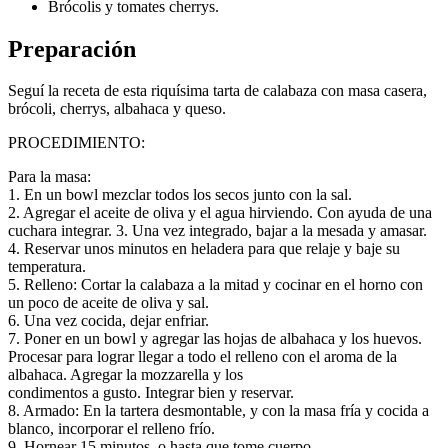
Brócolis y tomates cherrys.
Preparación
Seguí la receta de esta riquísima tarta de calabaza con masa casera,
brócoli, cherrys, albahaca y queso.
PROCEDIMIENTO:
Para la masa:
1. En un bowl mezclar todos los secos junto con la sal.
2. Agregar el aceite de oliva y el agua hirviendo. Con ayuda de una
cuchara integrar. 3. Una vez integrado, bajar a la mesada y amasar.
4. Reservar unos minutos en heladera para que relaje y baje su
temperatura.
5. Relleno: Cortar la calabaza a la mitad y cocinar en el horno con
un poco de aceite de oliva y sal.
6. Una vez cocida, dejar enfriar.
7. Poner en un bowl y agregar las hojas de albahaca y los huevos.
Procesar para lograr llegar a todo el relleno con el aroma de la
albahaca. Agregar la mozzarella y los
condimentos a gusto. Integrar bien y reservar.
8. Armado: En la tartera desmontable, y con la masa fría y cocida a
blanco, incorporar el relleno frío.
9. Hornear 15 minutos, o hasta que tome cuerpo.