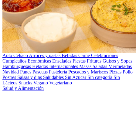
Apto Celíaco
Arroces y pastas
Bebidas
Carne
Celebraciones
Cumpleaños
Económicas
Ensaladas
Fiestas
Frituras
Guisos y Sopas
Hamburguesas
Helados
Internacionales
Masas Saladas
Mermeladas
Navidad
Panes
Pascuas
Pastelería
Pescados y Mariscos
Pizzas
Pollo
Postres
Salsas y dips
Saludables
Sin Azucar
Sin categoría
Sin
Lácteos
Snacks
Vegano
Vegetariano
Salud y Alimentación