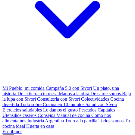
Mi Pueblo, mi comida
Campaña 5.0 con Sívori
Un plato, una
historia
De la tierra a tu mesa
Manos a la obra
De carne somos
Bajo
la lupa con Sívori
Consultoría con Sívori
Colectividades
Cocina
divertida
Todo sobre
Cocina en 10 minutos
Salud con Sívori
Ejercicios saludables
Le damos el gusto
Pescados Capitales
Utensilios caseros
Consejos
Manual de cocina
Como nos
alimentamos
Industria Argentina
Todo a la parrilla
Todos somos
Tu
cocina ideal
Huerta en casa
Escribinos