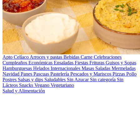
Apto Celíaco
Arroces y pastas
Bebidas
Carne
Celebraciones
Cumpleaños
Económicas
Ensaladas
Fiestas
Frituras
Guisos y Sopas
Hamburguesas
Helados
Internacionales
Masas Saladas
Mermeladas
Navidad
Panes
Pascuas
Pastelería
Pescados y Mariscos
Pizzas
Pollo
Postres
Salsas y dips
Saludables
Sin Azucar
Sin categoría
Sin
Lácteos
Snacks
Vegano
Vegetariano
Salud y Alimentación