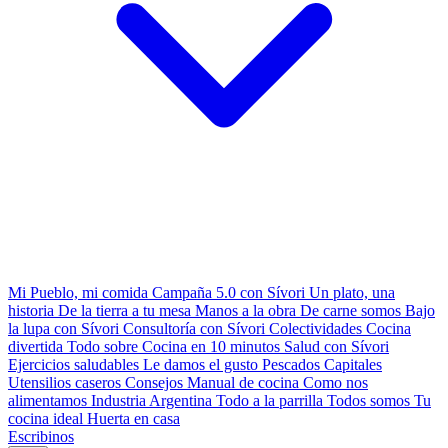
Mi Pueblo, mi comida
Campaña 5.0 con Sívori
Un plato, una
historia
De la tierra a tu mesa
Manos a la obra
De carne somos
Bajo
la lupa con Sívori
Consultoría con Sívori
Colectividades
Cocina
divertida
Todo sobre
Cocina en 10 minutos
Salud con Sívori
Ejercicios saludables
Le damos el gusto
Pescados Capitales
Utensilios caseros
Consejos
Manual de cocina
Como nos
alimentamos
Industria Argentina
Todo a la parrilla
Todos somos
Tu
cocina ideal
Huerta en casa
Escribinos