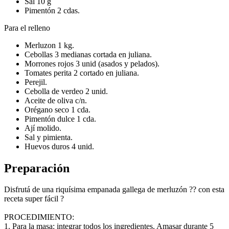
Sal 10 g
Pimentón 2 cdas.
Para el relleno
Merluzon 1 kg.
Cebollas 3 medianas cortada en juliana.
Morrones rojos 3 unid (asados y pelados).
Tomates perita 2 cortado en juliana.
Perejil.
Cebolla de verdeo 2 unid.
Aceite de oliva c/n.
Orégano seco 1 cda.
Pimentón dulce 1 cda.
Ají molido.
Sal y pimienta.
Huevos duros 4 unid.
Preparación
Disfrutá de una riquísima empanada gallega de merluzón ?? con esta
receta super fácil ?
PROCEDIMIENTO:
1. Para la masa: integrar todos los ingredientes. Amasar durante 5