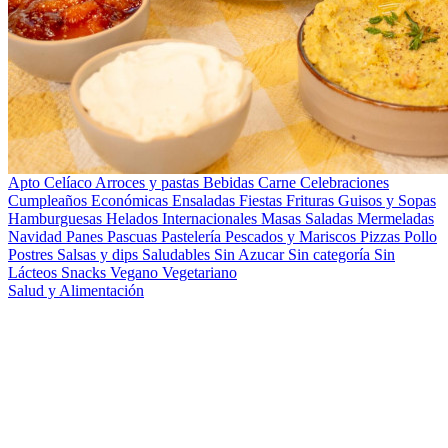
Apto Celíaco
Arroces y pastas
Bebidas
Carne
Celebraciones
Cumpleaños
Económicas
Ensaladas
Fiestas
Frituras
Guisos y Sopas
Hamburguesas
Helados
Internacionales
Masas Saladas
Mermeladas
Navidad
Panes
Pascuas
Pastelería
Pescados y Mariscos
Pizzas
Pollo
Postres
Salsas y dips
Saludables
Sin Azucar
Sin categoría
Sin
Lácteos
Snacks
Vegano
Vegetariano
Salud y Alimentación