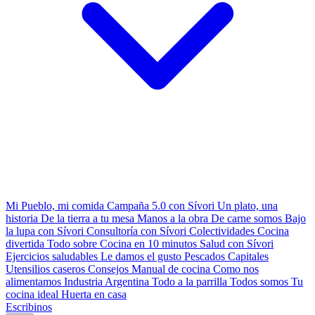
Mi Pueblo, mi comida
Campaña 5.0 con Sívori
Un plato, una
historia
De la tierra a tu mesa
Manos a la obra
De carne somos
Bajo
la lupa con Sívori
Consultoría con Sívori
Colectividades
Cocina
divertida
Todo sobre
Cocina en 10 minutos
Salud con Sívori
Ejercicios saludables
Le damos el gusto
Pescados Capitales
Utensilios caseros
Consejos
Manual de cocina
Como nos
alimentamos
Industria Argentina
Todo a la parrilla
Todos somos
Tu
cocina ideal
Huerta en casa
Escribinos