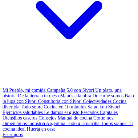
Mi Pueblo, mi comida
Campaña 5.0 con Sívori
Un plato, una
historia
De la tierra a tu mesa
Manos a la obra
De carne somos
Bajo
la lupa con Sívori
Consultoría con Sívori
Colectividades
Cocina
divertida
Todo sobre
Cocina en 10 minutos
Salud con Sívori
Ejercicios saludables
Le damos el gusto
Pescados Capitales
Utensilios caseros
Consejos
Manual de cocina
Como nos
alimentamos
Industria Argentina
Todo a la parrilla
Todos somos
Tu
cocina ideal
Huerta en casa
Escribinos