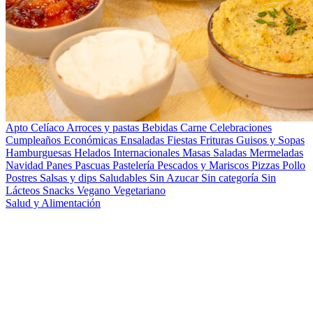
Apto Celíaco
Arroces y pastas
Bebidas
Carne
Celebraciones
Cumpleaños
Económicas
Ensaladas
Fiestas
Frituras
Guisos y Sopas
Hamburguesas
Helados
Internacionales
Masas Saladas
Mermeladas
Navidad
Panes
Pascuas
Pastelería
Pescados y Mariscos
Pizzas
Pollo
Postres
Salsas y dips
Saludables
Sin Azucar
Sin categoría
Sin
Lácteos
Snacks
Vegano
Vegetariano
Salud y Alimentación