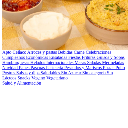
Apto Celíaco
Arroces y pastas
Bebidas
Carne
Celebraciones
Cumpleaños
Económicas
Ensaladas
Fiestas
Frituras
Guisos y Sopas
Hamburguesas
Helados
Internacionales
Masas Saladas
Mermeladas
Navidad
Panes
Pascuas
Pastelería
Pescados y Mariscos
Pizzas
Pollo
Postres
Salsas y dips
Saludables
Sin Azucar
Sin categoría
Sin
Lácteos
Snacks
Vegano
Vegetariano
Salud y Alimentación