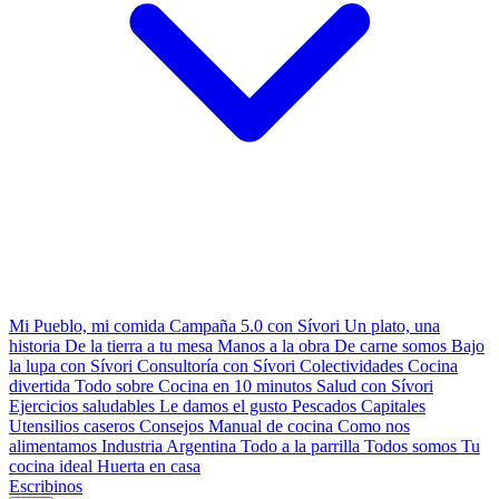
Mi Pueblo, mi comida
Campaña 5.0 con Sívori
Un plato, una
historia
De la tierra a tu mesa
Manos a la obra
De carne somos
Bajo
la lupa con Sívori
Consultoría con Sívori
Colectividades
Cocina
divertida
Todo sobre
Cocina en 10 minutos
Salud con Sívori
Ejercicios saludables
Le damos el gusto
Pescados Capitales
Utensilios caseros
Consejos
Manual de cocina
Como nos
alimentamos
Industria Argentina
Todo a la parrilla
Todos somos
Tu
cocina ideal
Huerta en casa
Escribinos