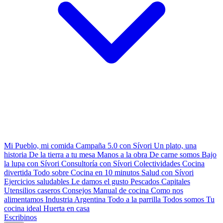
Mi Pueblo, mi comida
Campaña 5.0 con Sívori
Un plato, una
historia
De la tierra a tu mesa
Manos a la obra
De carne somos
Bajo
la lupa con Sívori
Consultoría con Sívori
Colectividades
Cocina
divertida
Todo sobre
Cocina en 10 minutos
Salud con Sívori
Ejercicios saludables
Le damos el gusto
Pescados Capitales
Utensilios caseros
Consejos
Manual de cocina
Como nos
alimentamos
Industria Argentina
Todo a la parrilla
Todos somos
Tu
cocina ideal
Huerta en casa
Escribinos