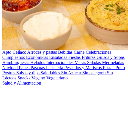
Apto Celíaco
Arroces y pastas
Bebidas
Carne
Celebraciones
Cumpleaños
Económicas
Ensaladas
Fiestas
Frituras
Guisos y Sopas
Hamburguesas
Helados
Internacionales
Masas Saladas
Mermeladas
Navidad
Panes
Pascuas
Pastelería
Pescados y Mariscos
Pizzas
Pollo
Postres
Salsas y dips
Saludables
Sin Azucar
Sin categoría
Sin
Lácteos
Snacks
Vegano
Vegetariano
Salud y Alimentación