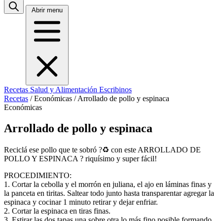
Abrir menu
Recetas
Salud y Alimentación
Escribinos
Recetas
/
Económicas
/
Arrollado de pollo y espinaca
Económicas
Arrollado de pollo y espinaca
Reciclá ese pollo que te sobró ?♻️ con este ARROLLADO DE
POLLO Y ESPINACA ? riquísimo y super fácil!
PROCEDIMIENTO:
1. Cortar la cebolla y el morrón en juliana, el ajo en láminas finas y
la panceta en tiritas. Saltear todo junto hasta transparentar agregar la
espinaca y cocinar 1 minuto retirar y dejar enfriar.
2. Cortar la espinaca en tiras finas.
3. Estirar las dos tapas una sobre otra lo más fino posible formando