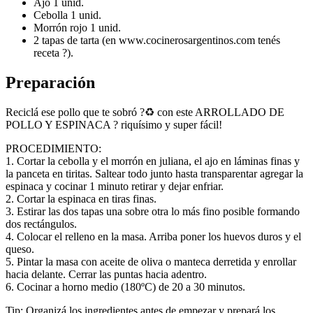
Ajo 1 unid.
Cebolla 1 unid.
Morrón rojo 1 unid.
2 tapas de tarta (en www.cocinerosargentinos.com tenés
receta ?).
Preparación
Reciclá ese pollo que te sobró ?♻️ con este ARROLLADO DE
POLLO Y ESPINACA ? riquísimo y super fácil!
PROCEDIMIENTO:
1. Cortar la cebolla y el morrón en juliana, el ajo en láminas finas y
la panceta en tiritas. Saltear todo junto hasta transparentar agregar la
espinaca y cocinar 1 minuto retirar y dejar enfriar.
2. Cortar la espinaca en tiras finas.
3. Estirar las dos tapas una sobre otra lo más fino posible formando
dos rectángulos.
4. Colocar el relleno en la masa. Arriba poner los huevos duros y el
queso.
5. Pintar la masa con aceite de oliva o manteca derretida y enrollar
hacia delante. Cerrar las puntas hacia adentro.
6. Cocinar a horno medio (180ºC) de 20 a 30 minutos.
Tip: Organizá los ingredientes antes de empezar y prepará los