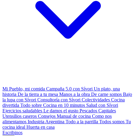
Mi Pueblo, mi comida
Campaña 5.0 con Sívori
Un plato, una
historia
De la tierra a tu mesa
Manos a la obra
De carne somos
Bajo
la lupa con Sívori
Consultoría con Sívori
Colectividades
Cocina
divertida
Todo sobre
Cocina en 10 minutos
Salud con Sívori
Ejercicios saludables
Le damos el gusto
Pescados Capitales
Utensilios caseros
Consejos
Manual de cocina
Como nos
alimentamos
Industria Argentina
Todo a la parrilla
Todos somos
Tu
cocina ideal
Huerta en casa
Escribinos