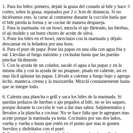
1. Para los bifes: primero, dejale la grasa del costado al bife y hace 3
cortes, sobre la grasa, separados por 2 o 3cm de distancia. Si no
hiciéramos esto, la carne al contraerse durante la cocción haría que
el bife pierda la forma y se cocine de manera despareja.
2. Para la marinada: en un bowl, mezcla el ajo fileteado, las hierbas,
el aji molido y un buen chorro de aceite de oliva.
3. Pone los bifes en el bowl, mezclalos con la marinada y déjalo
descansar en la heladera por una hora.
4. Para el pure de papa: Pone las papas en una olla con agua fria y
sal. Lleválas al fuego máximo y cocinalas hasta que las puedas
pinchar fácilmente.
5. Con la ayuda de un colador, sacale el agua a las papas y en la
misma olla y con la ayuda de un pisapure, pisalo en caliente, asi es
mas fácil aplastar las papas. Llévalo a calentar a fuego bajo y agrega
leche, manteca, crema y la mozzarella. Mezclá constantemente hasta
que se integre todo.
6. Calenta una plancha o grill y saca los bifes de la marinada. Si
quedan pedazos de hierbas o ajo pegados al bife, no se los saques,
porque durante la cocción le van a dar mas sabor. Salpimentalos y
llevalos a la plancha a cocinar. No se hace falta que le agregues mas
aceite porque la marinada ya tenia. Cocinalos por sus dos lados,
vuelta y vuelta o hasta que estén en el punto que mas te gusten.
Servilos y disfrútalos con el puré.