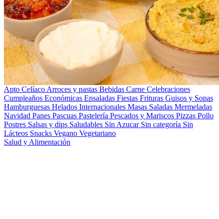
Apto Celíaco
Arroces y pastas
Bebidas
Carne
Celebraciones
Cumpleaños
Económicas
Ensaladas
Fiestas
Frituras
Guisos y Sopas
Hamburguesas
Helados
Internacionales
Masas Saladas
Mermeladas
Navidad
Panes
Pascuas
Pastelería
Pescados y Mariscos
Pizzas
Pollo
Postres
Salsas y dips
Saludables
Sin Azucar
Sin categoría
Sin
Lácteos
Snacks
Vegano
Vegetariano
Salud y Alimentación