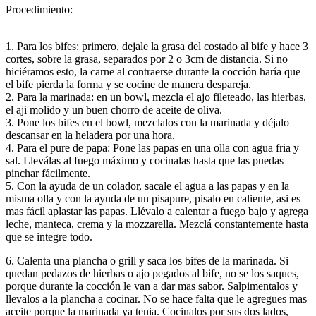
Procedimiento:
1. Para los bifes: primero, dejale la grasa del costado al bife y hace 3
cortes, sobre la grasa, separados por 2 o 3cm de distancia. Si no
hiciéramos esto, la carne al contraerse durante la cocción haría que
el bife pierda la forma y se cocine de manera despareja.
2. Para la marinada: en un bowl, mezcla el ajo fileteado, las hierbas,
el aji molido y un buen chorro de aceite de oliva.
3. Pone los bifes en el bowl, mezclalos con la marinada y déjalo
descansar en la heladera por una hora.
4. Para el pure de papa: Pone las papas en una olla con agua fria y
sal. Lleválas al fuego máximo y cocinalas hasta que las puedas
pinchar fácilmente.
5. Con la ayuda de un colador, sacale el agua a las papas y en la
misma olla y con la ayuda de un pisapure, pisalo en caliente, asi es
mas fácil aplastar las papas. Llévalo a calentar a fuego bajo y agrega
leche, manteca, crema y la mozzarella. Mezclá constantemente hasta
que se integre todo.
6. Calenta una plancha o grill y saca los bifes de la marinada. Si
quedan pedazos de hierbas o ajo pegados al bife, no se los saques,
porque durante la cocción le van a dar mas sabor. Salpimentalos y
llevalos a la plancha a cocinar. No se hace falta que le agregues mas
aceite porque la marinada ya tenia. Cocinalos por sus dos lados,