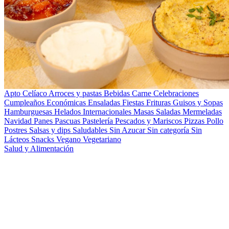
Apto Celíaco
Arroces y pastas
Bebidas
Carne
Celebraciones
Cumpleaños
Económicas
Ensaladas
Fiestas
Frituras
Guisos y Sopas
Hamburguesas
Helados
Internacionales
Masas Saladas
Mermeladas
Navidad
Panes
Pascuas
Pastelería
Pescados y Mariscos
Pizzas
Pollo
Postres
Salsas y dips
Saludables
Sin Azucar
Sin categoría
Sin
Lácteos
Snacks
Vegano
Vegetariano
Salud y Alimentación