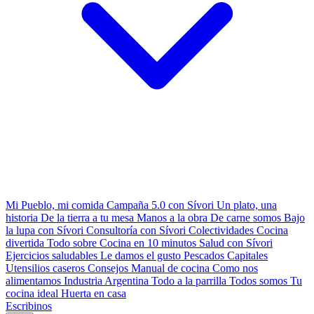
Mi Pueblo, mi comida
Campaña 5.0 con Sívori
Un plato, una
historia
De la tierra a tu mesa
Manos a la obra
De carne somos
Bajo
la lupa con Sívori
Consultoría con Sívori
Colectividades
Cocina
divertida
Todo sobre
Cocina en 10 minutos
Salud con Sívori
Ejercicios saludables
Le damos el gusto
Pescados Capitales
Utensilios caseros
Consejos
Manual de cocina
Como nos
alimentamos
Industria Argentina
Todo a la parrilla
Todos somos
Tu
cocina ideal
Huerta en casa
Escribinos