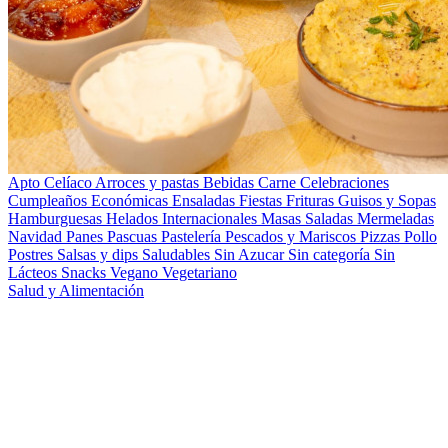
Apto Celíaco
Arroces y pastas
Bebidas
Carne
Celebraciones
Cumpleaños
Económicas
Ensaladas
Fiestas
Frituras
Guisos y Sopas
Hamburguesas
Helados
Internacionales
Masas Saladas
Mermeladas
Navidad
Panes
Pascuas
Pastelería
Pescados y Mariscos
Pizzas
Pollo
Postres
Salsas y dips
Saludables
Sin Azucar
Sin categoría
Sin
Lácteos
Snacks
Vegano
Vegetariano
Salud y Alimentación