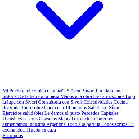
Mi Pueblo, mi comida
Campaña 5.0 con Sívori
Un plato, una
historia
De la tierra a tu mesa
Manos a la obra
De carne somos
Bajo
la lupa con Sívori
Consultoría con Sívori
Colectividades
Cocina
divertida
Todo sobre
Cocina en 10 minutos
Salud con Sívori
Ejercicios saludables
Le damos el gusto
Pescados Capitales
Utensilios caseros
Consejos
Manual de cocina
Como nos
alimentamos
Industria Argentina
Todo a la parrilla
Todos somos
Tu
cocina ideal
Huerta en casa
Escribinos