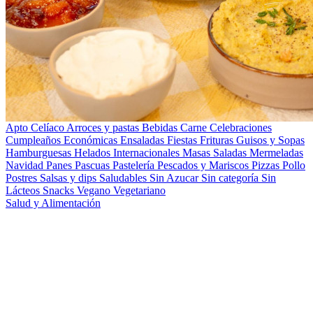
Apto Celíaco
Arroces y pastas
Bebidas
Carne
Celebraciones
Cumpleaños
Económicas
Ensaladas
Fiestas
Frituras
Guisos y Sopas
Hamburguesas
Helados
Internacionales
Masas Saladas
Mermeladas
Navidad
Panes
Pascuas
Pastelería
Pescados y Mariscos
Pizzas
Pollo
Postres
Salsas y dips
Saludables
Sin Azucar
Sin categoría
Sin
Lácteos
Snacks
Vegano
Vegetariano
Salud y Alimentación