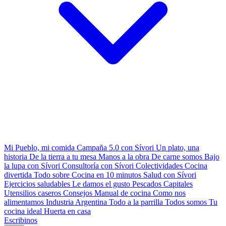
Mi Pueblo, mi comida
Campaña 5.0 con Sívori
Un plato, una
historia
De la tierra a tu mesa
Manos a la obra
De carne somos
Bajo
la lupa con Sívori
Consultoría con Sívori
Colectividades
Cocina
divertida
Todo sobre
Cocina en 10 minutos
Salud con Sívori
Ejercicios saludables
Le damos el gusto
Pescados Capitales
Utensilios caseros
Consejos
Manual de cocina
Como nos
alimentamos
Industria Argentina
Todo a la parrilla
Todos somos
Tu
cocina ideal
Huerta en casa
Escribinos