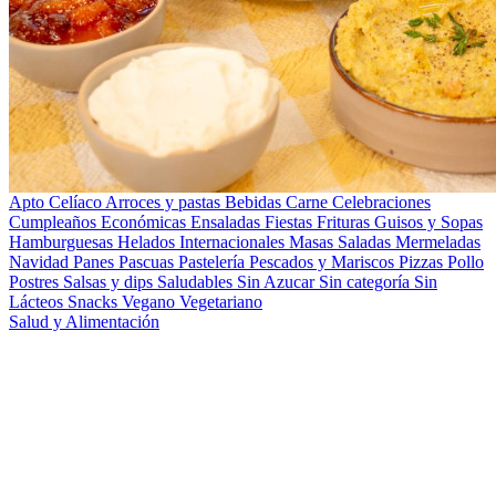
Apto Celíaco
Arroces y pastas
Bebidas
Carne
Celebraciones
Cumpleaños
Económicas
Ensaladas
Fiestas
Frituras
Guisos y Sopas
Hamburguesas
Helados
Internacionales
Masas Saladas
Mermeladas
Navidad
Panes
Pascuas
Pastelería
Pescados y Mariscos
Pizzas
Pollo
Postres
Salsas y dips
Saludables
Sin Azucar
Sin categoría
Sin
Lácteos
Snacks
Vegano
Vegetariano
Salud y Alimentación