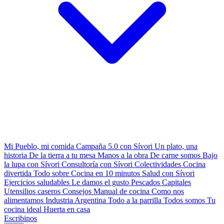
Mi Pueblo, mi comida
Campaña 5.0 con Sívori
Un plato, una
historia
De la tierra a tu mesa
Manos a la obra
De carne somos
Bajo
la lupa con Sívori
Consultoría con Sívori
Colectividades
Cocina
divertida
Todo sobre
Cocina en 10 minutos
Salud con Sívori
Ejercicios saludables
Le damos el gusto
Pescados Capitales
Utensilios caseros
Consejos
Manual de cocina
Como nos
alimentamos
Industria Argentina
Todo a la parrilla
Todos somos
Tu
cocina ideal
Huerta en casa
Escribinos