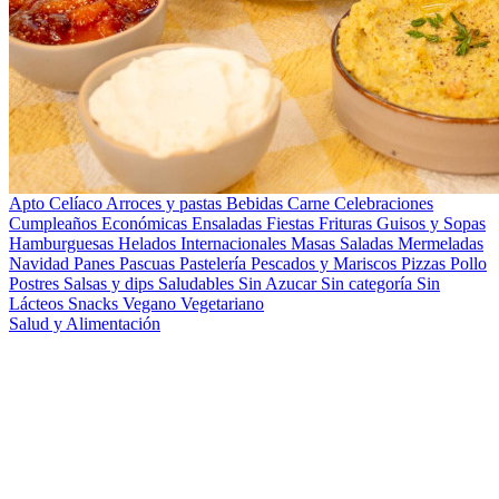
Apto Celíaco
Arroces y pastas
Bebidas
Carne
Celebraciones
Cumpleaños
Económicas
Ensaladas
Fiestas
Frituras
Guisos y Sopas
Hamburguesas
Helados
Internacionales
Masas Saladas
Mermeladas
Navidad
Panes
Pascuas
Pastelería
Pescados y Mariscos
Pizzas
Pollo
Postres
Salsas y dips
Saludables
Sin Azucar
Sin categoría
Sin
Lácteos
Snacks
Vegano
Vegetariano
Salud y Alimentación