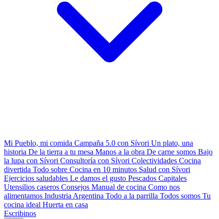
Mi Pueblo, mi comida
Campaña 5.0 con Sívori
Un plato, una
historia
De la tierra a tu mesa
Manos a la obra
De carne somos
Bajo
la lupa con Sívori
Consultoría con Sívori
Colectividades
Cocina
divertida
Todo sobre
Cocina en 10 minutos
Salud con Sívori
Ejercicios saludables
Le damos el gusto
Pescados Capitales
Utensilios caseros
Consejos
Manual de cocina
Como nos
alimentamos
Industria Argentina
Todo a la parrilla
Todos somos
Tu
cocina ideal
Huerta en casa
Escribinos