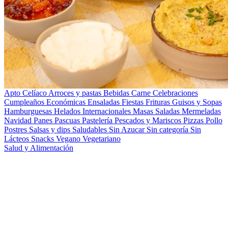
Apto Celíaco
Arroces y pastas
Bebidas
Carne
Celebraciones
Cumpleaños
Económicas
Ensaladas
Fiestas
Frituras
Guisos y Sopas
Hamburguesas
Helados
Internacionales
Masas Saladas
Mermeladas
Navidad
Panes
Pascuas
Pastelería
Pescados y Mariscos
Pizzas
Pollo
Postres
Salsas y dips
Saludables
Sin Azucar
Sin categoría
Sin
Lácteos
Snacks
Vegano
Vegetariano
Salud y Alimentación