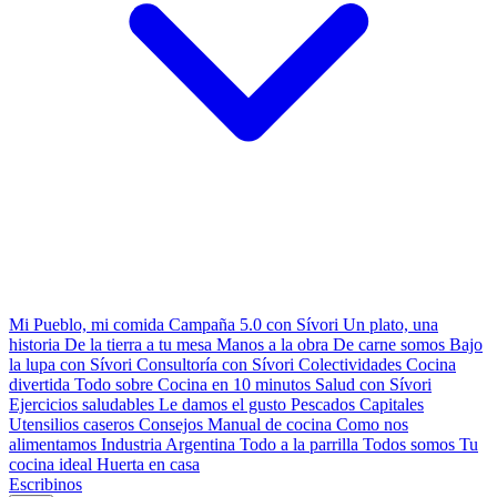
Mi Pueblo, mi comida
Campaña 5.0 con Sívori
Un plato, una
historia
De la tierra a tu mesa
Manos a la obra
De carne somos
Bajo
la lupa con Sívori
Consultoría con Sívori
Colectividades
Cocina
divertida
Todo sobre
Cocina en 10 minutos
Salud con Sívori
Ejercicios saludables
Le damos el gusto
Pescados Capitales
Utensilios caseros
Consejos
Manual de cocina
Como nos
alimentamos
Industria Argentina
Todo a la parrilla
Todos somos
Tu
cocina ideal
Huerta en casa
Escribinos