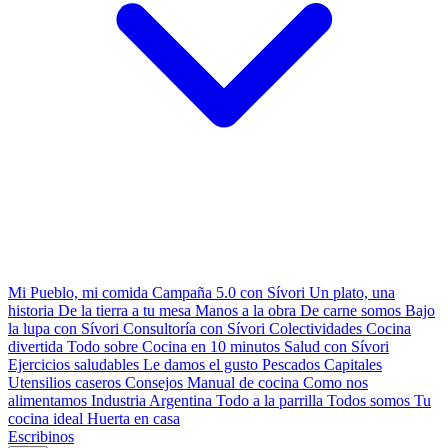
Mi Pueblo, mi comida
Campaña 5.0 con Sívori
Un plato, una
historia
De la tierra a tu mesa
Manos a la obra
De carne somos
Bajo
la lupa con Sívori
Consultoría con Sívori
Colectividades
Cocina
divertida
Todo sobre
Cocina en 10 minutos
Salud con Sívori
Ejercicios saludables
Le damos el gusto
Pescados Capitales
Utensilios caseros
Consejos
Manual de cocina
Como nos
alimentamos
Industria Argentina
Todo a la parrilla
Todos somos
Tu
cocina ideal
Huerta en casa
Escribinos