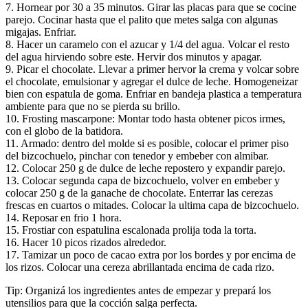
7. Hornear por 30 a 35 minutos. Girar las placas para que se cocine
parejo. Cocinar hasta que el palito que metes salga con algunas
migajas. Enfriar.
8. Hacer un caramelo con el azucar y 1/4 del agua. Volcar el resto
del agua hirviendo sobre este. Hervir dos minutos y apagar.
9. Picar el chocolate. Llevar a primer hervor la crema y volcar sobre
el chocolate, emulsionar y agregar el dulce de leche. Homogeneizar
bien con espatula de goma. Enfriar en bandeja plastica a temperatura
ambiente para que no se pierda su brillo.
10. Frosting mascarpone: Montar todo hasta obtener picos irmes,
con el globo de la batidora.
11. Armado: dentro del molde si es posible, colocar el primer piso
del bizcochuelo, pinchar con tenedor y embeber con almibar.
12. Colocar 250 g de dulce de leche repostero y expandir parejo.
13. Colocar segunda capa de bizcochuelo, volver en embeber y
colocar 250 g de la ganache de chocolate. Enterrar las cerezas
frescas en cuartos o mitades. Colocar la ultima capa de bizcochuelo.
14. Reposar en frio 1 hora.
15. Frostiar con espatulina escalonada prolija toda la torta.
16. Hacer 10 picos rizados alrededor.
17. Tamizar un poco de cacao extra por los bordes y por encima de
los rizos. Colocar una cereza abrillantada encima de cada rizo.
Tip: Organizá los ingredientes antes de empezar y prepará los
utensilios para que la cocción salga perfecta.