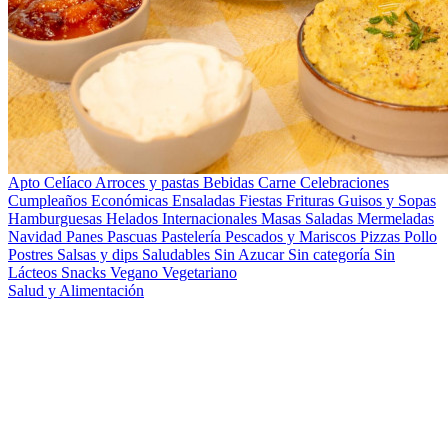
Apto Celíaco
Arroces y pastas
Bebidas
Carne
Celebraciones
Cumpleaños
Económicas
Ensaladas
Fiestas
Frituras
Guisos y Sopas
Hamburguesas
Helados
Internacionales
Masas Saladas
Mermeladas
Navidad
Panes
Pascuas
Pastelería
Pescados y Mariscos
Pizzas
Pollo
Postres
Salsas y dips
Saludables
Sin Azucar
Sin categoría
Sin
Lácteos
Snacks
Vegano
Vegetariano
Salud y Alimentación