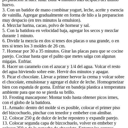
huevo.
3. Con un batidor de mano combinar yogurt, leche, aceite y esencia
de vainilla. Agregar gradualmente en forma de hilo a la preparacion
muy despacio (en tres minutos la emulsion).
4. Mezclar harina, cacao, polvo de hornear y sal.
5. Con la batidora en velocidad baja, agregar los secos y mezclar
durante 1 minuto.
6. Dividir la mezcla en dos si tenes dos placas o una grande, o en
tres si tenes los 3 moldes de 26 cm.
7. Hornear por 30 a 35 minutos. Girar las placas para que se cocine
parejo. Cocinar hasta que el palito que metes salga con algunas
migajas. Enfriar.
8. Hacer un caramelo con el azucar y 1/4 del agua. Volcar el resto
del agua hirviendo sobre este. Hervir dos minutos y apagar.
9. Picar el chocolate. Llevar a primer hervor la crema y volcar sobre
el chocolate, emulsionar y agregar el dulce de leche. Homogeneizar
bien con espatula de goma. Enfriar en bandeja plastica a temperatura
ambiente para que no se pierda su brillo.
10. Frosting mascarpone: Montar todo hasta obtener picos irmes,
con el globo de la batidora.
11. Armado: dentro del molde si es posible, colocar el primer piso
del bizcochuelo, pinchar con tenedor y embeber con almibar.
12. Colocar 250 g de dulce de leche repostero y expandir parejo.
13. Colocar segunda capa de bizcochuelo, volver en embeber y