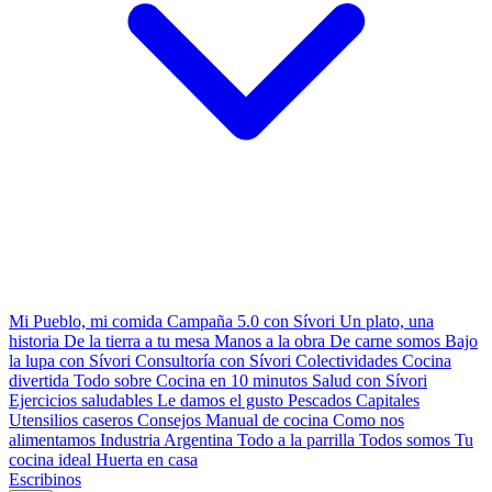
Mi Pueblo, mi comida
Campaña 5.0 con Sívori
Un plato, una
historia
De la tierra a tu mesa
Manos a la obra
De carne somos
Bajo
la lupa con Sívori
Consultoría con Sívori
Colectividades
Cocina
divertida
Todo sobre
Cocina en 10 minutos
Salud con Sívori
Ejercicios saludables
Le damos el gusto
Pescados Capitales
Utensilios caseros
Consejos
Manual de cocina
Como nos
alimentamos
Industria Argentina
Todo a la parrilla
Todos somos
Tu
cocina ideal
Huerta en casa
Escribinos