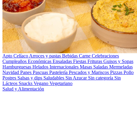
Apto Celíaco
Arroces y pastas
Bebidas
Carne
Celebraciones
Cumpleaños
Económicas
Ensaladas
Fiestas
Frituras
Guisos y Sopas
Hamburguesas
Helados
Internacionales
Masas Saladas
Mermeladas
Navidad
Panes
Pascuas
Pastelería
Pescados y Mariscos
Pizzas
Pollo
Postres
Salsas y dips
Saludables
Sin Azucar
Sin categoría
Sin
Lácteos
Snacks
Vegano
Vegetariano
Salud y Alimentación