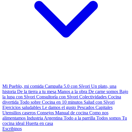
Mi Pueblo, mi comida
Campaña 5.0 con Sívori
Un plato, una
historia
De la tierra a tu mesa
Manos a la obra
De carne somos
Bajo
la lupa con Sívori
Consultoría con Sívori
Colectividades
Cocina
divertida
Todo sobre
Cocina en 10 minutos
Salud con Sívori
Ejercicios saludables
Le damos el gusto
Pescados Capitales
Utensilios caseros
Consejos
Manual de cocina
Como nos
alimentamos
Industria Argentina
Todo a la parrilla
Todos somos
Tu
cocina ideal
Huerta en casa
Escribinos