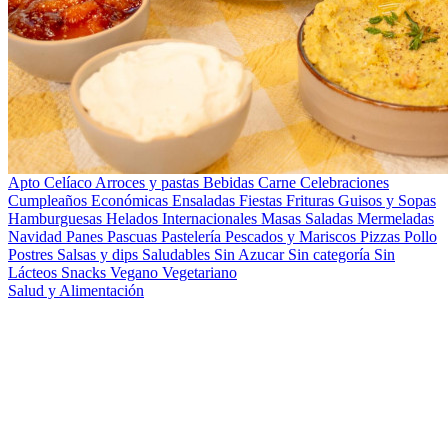
Apto Celíaco
Arroces y pastas
Bebidas
Carne
Celebraciones
Cumpleaños
Económicas
Ensaladas
Fiestas
Frituras
Guisos y Sopas
Hamburguesas
Helados
Internacionales
Masas Saladas
Mermeladas
Navidad
Panes
Pascuas
Pastelería
Pescados y Mariscos
Pizzas
Pollo
Postres
Salsas y dips
Saludables
Sin Azucar
Sin categoría
Sin
Lácteos
Snacks
Vegano
Vegetariano
Salud y Alimentación