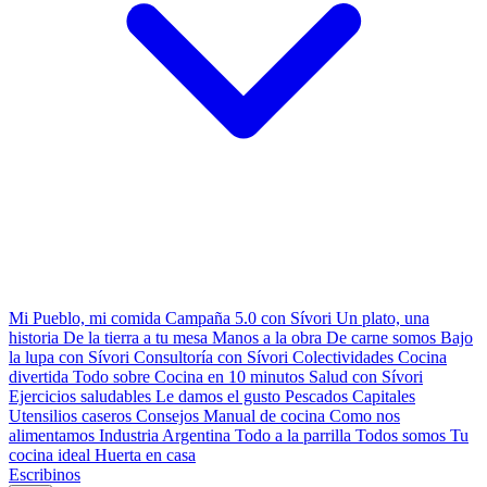
Mi Pueblo, mi comida
Campaña 5.0 con Sívori
Un plato, una
historia
De la tierra a tu mesa
Manos a la obra
De carne somos
Bajo
la lupa con Sívori
Consultoría con Sívori
Colectividades
Cocina
divertida
Todo sobre
Cocina en 10 minutos
Salud con Sívori
Ejercicios saludables
Le damos el gusto
Pescados Capitales
Utensilios caseros
Consejos
Manual de cocina
Como nos
alimentamos
Industria Argentina
Todo a la parrilla
Todos somos
Tu
cocina ideal
Huerta en casa
Escribinos