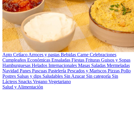
Apto Celíaco
Arroces y pastas
Bebidas
Carne
Celebraciones
Cumpleaños
Económicas
Ensaladas
Fiestas
Frituras
Guisos y Sopas
Hamburguesas
Helados
Internacionales
Masas Saladas
Mermeladas
Navidad
Panes
Pascuas
Pastelería
Pescados y Mariscos
Pizzas
Pollo
Postres
Salsas y dips
Saludables
Sin Azucar
Sin categoría
Sin
Lácteos
Snacks
Vegano
Vegetariano
Salud y Alimentación