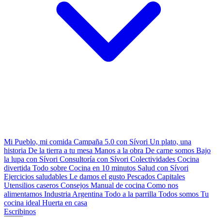
Mi Pueblo, mi comida
Campaña 5.0 con Sívori
Un plato, una
historia
De la tierra a tu mesa
Manos a la obra
De carne somos
Bajo
la lupa con Sívori
Consultoría con Sívori
Colectividades
Cocina
divertida
Todo sobre
Cocina en 10 minutos
Salud con Sívori
Ejercicios saludables
Le damos el gusto
Pescados Capitales
Utensilios caseros
Consejos
Manual de cocina
Como nos
alimentamos
Industria Argentina
Todo a la parrilla
Todos somos
Tu
cocina ideal
Huerta en casa
Escribinos