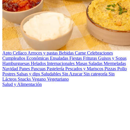
Apto Celíaco
Arroces y pastas
Bebidas
Carne
Celebraciones
Cumpleaños
Económicas
Ensaladas
Fiestas
Frituras
Guisos y Sopas
Hamburguesas
Helados
Internacionales
Masas Saladas
Mermeladas
Navidad
Panes
Pascuas
Pastelería
Pescados y Mariscos
Pizzas
Pollo
Postres
Salsas y dips
Saludables
Sin Azucar
Sin categoría
Sin
Lácteos
Snacks
Vegano
Vegetariano
Salud y Alimentación