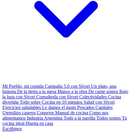
Mi Pueblo, mi comida
Campaña 5.0 con Sívori
Un plato, una
historia
De la tierra a tu mesa
Manos a la obra
De carne somos
Bajo
la lupa con Sívori
Consultoría con Sívori
Colectividades
Cocina
divertida
Todo sobre
Cocina en 10 minutos
Salud con Sívori
Ejercicios saludables
Le damos el gusto
Pescados Capitales
Utensilios caseros
Consejos
Manual de cocina
Como nos
alimentamos
Industria Argentina
Todo a la parrilla
Todos somos
Tu
cocina ideal
Huerta en casa
Escribinos