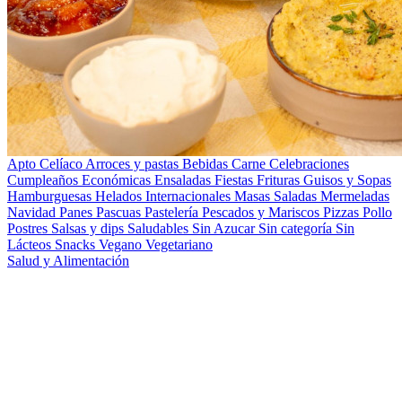
Apto Celíaco
Arroces y pastas
Bebidas
Carne
Celebraciones
Cumpleaños
Económicas
Ensaladas
Fiestas
Frituras
Guisos y Sopas
Hamburguesas
Helados
Internacionales
Masas Saladas
Mermeladas
Navidad
Panes
Pascuas
Pastelería
Pescados y Mariscos
Pizzas
Pollo
Postres
Salsas y dips
Saludables
Sin Azucar
Sin categoría
Sin
Lácteos
Snacks
Vegano
Vegetariano
Salud y Alimentación