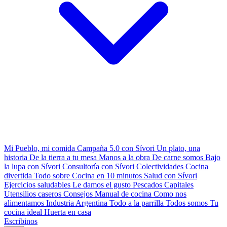
Mi Pueblo, mi comida
Campaña 5.0 con Sívori
Un plato, una
historia
De la tierra a tu mesa
Manos a la obra
De carne somos
Bajo
la lupa con Sívori
Consultoría con Sívori
Colectividades
Cocina
divertida
Todo sobre
Cocina en 10 minutos
Salud con Sívori
Ejercicios saludables
Le damos el gusto
Pescados Capitales
Utensilios caseros
Consejos
Manual de cocina
Como nos
alimentamos
Industria Argentina
Todo a la parrilla
Todos somos
Tu
cocina ideal
Huerta en casa
Escribinos