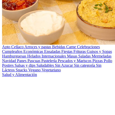
Apto Celíaco
Arroces y pastas
Bebidas
Carne
Celebraciones
Cumpleaños
Económicas
Ensaladas
Fiestas
Frituras
Guisos y Sopas
Hamburguesas
Helados
Internacionales
Masas Saladas
Mermeladas
Navidad
Panes
Pascuas
Pastelería
Pescados y Mariscos
Pizzas
Pollo
Postres
Salsas y dips
Saludables
Sin Azucar
Sin categoría
Sin
Lácteos
Snacks
Vegano
Vegetariano
Salud y Alimentación