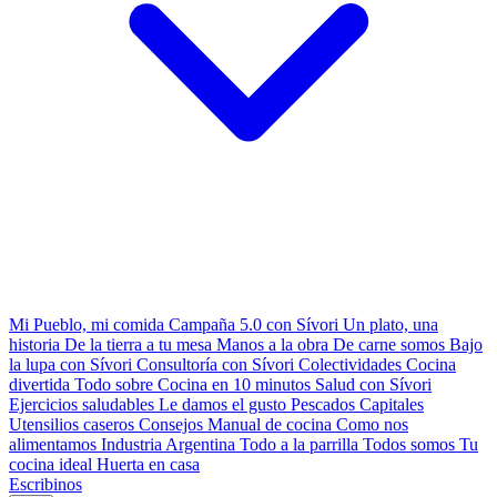
Mi Pueblo, mi comida
Campaña 5.0 con Sívori
Un plato, una
historia
De la tierra a tu mesa
Manos a la obra
De carne somos
Bajo
la lupa con Sívori
Consultoría con Sívori
Colectividades
Cocina
divertida
Todo sobre
Cocina en 10 minutos
Salud con Sívori
Ejercicios saludables
Le damos el gusto
Pescados Capitales
Utensilios caseros
Consejos
Manual de cocina
Como nos
alimentamos
Industria Argentina
Todo a la parrilla
Todos somos
Tu
cocina ideal
Huerta en casa
Escribinos