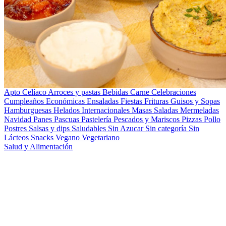
Apto Celíaco
Arroces y pastas
Bebidas
Carne
Celebraciones
Cumpleaños
Económicas
Ensaladas
Fiestas
Frituras
Guisos y Sopas
Hamburguesas
Helados
Internacionales
Masas Saladas
Mermeladas
Navidad
Panes
Pascuas
Pastelería
Pescados y Mariscos
Pizzas
Pollo
Postres
Salsas y dips
Saludables
Sin Azucar
Sin categoría
Sin
Lácteos
Snacks
Vegano
Vegetariano
Salud y Alimentación