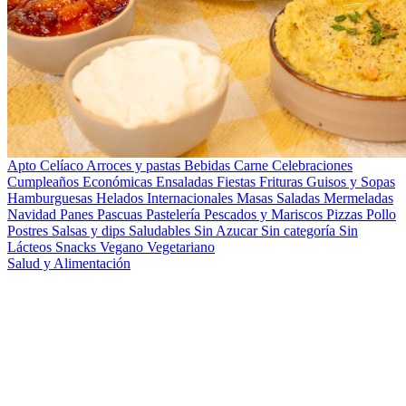
Apto Celíaco
Arroces y pastas
Bebidas
Carne
Celebraciones
Cumpleaños
Económicas
Ensaladas
Fiestas
Frituras
Guisos y Sopas
Hamburguesas
Helados
Internacionales
Masas Saladas
Mermeladas
Navidad
Panes
Pascuas
Pastelería
Pescados y Mariscos
Pizzas
Pollo
Postres
Salsas y dips
Saludables
Sin Azucar
Sin categoría
Sin
Lácteos
Snacks
Vegano
Vegetariano
Salud y Alimentación