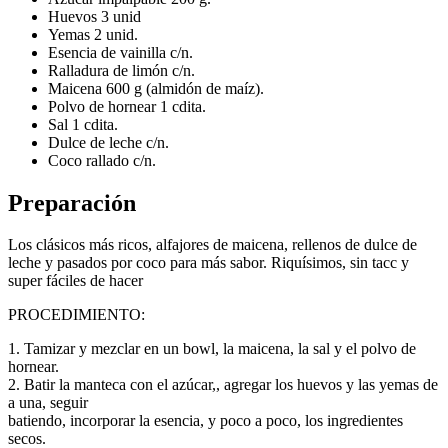
Huevos 3 unid
Yemas 2 unid.
Esencia de vainilla c/n.
Ralladura de limón c/n.
Maicena 600 g (almidón de maíz).
Polvo de hornear 1 cdita.
Sal 1 cdita.
Dulce de leche c/n.
Coco rallado c/n.
Preparación
Los clásicos más ricos, alfajores de maicena, rellenos de dulce de
leche y pasados por coco para más sabor. Riquísimos, sin tacc y
super fáciles de hacer
PROCEDIMIENTO:
1. Tamizar y mezclar en un bowl, la maicena, la sal y el polvo de
hornear.
2. Batir la manteca con el azúcar,, agregar los huevos y las yemas de
a una, seguir
batiendo, incorporar la esencia, y poco a poco, los ingredientes
secos.