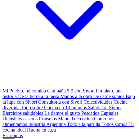
Mi Pueblo, mi comida
Campaña 5.0 con Sívori
Un plato, una
historia
De la tierra a tu mesa
Manos a la obra
De carne somos
Bajo
la lupa con Sívori
Consultoría con Sívori
Colectividades
Cocina
divertida
Todo sobre
Cocina en 10 minutos
Salud con Sívori
Ejercicios saludables
Le damos el gusto
Pescados Capitales
Utensilios caseros
Consejos
Manual de cocina
Como nos
alimentamos
Industria Argentina
Todo a la parrilla
Todos somos
Tu
cocina ideal
Huerta en casa
Escribinos