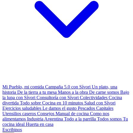
Mi Pueblo, mi comida
Campaña 5.0 con Sívori
Un plato, una
historia
De la tierra a tu mesa
Manos a la obra
De carne somos
Bajo
la lupa con Sívori
Consultoría con Sívori
Colectividades
Cocina
divertida
Todo sobre
Cocina en 10 minutos
Salud con Sívori
Ejercicios saludables
Le damos el gusto
Pescados Capitales
Utensilios caseros
Consejos
Manual de cocina
Como nos
alimentamos
Industria Argentina
Todo a la parrilla
Todos somos
Tu
cocina ideal
Huerta en casa
Escribinos