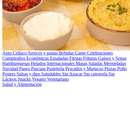
Apto Celíaco
Arroces y pastas
Bebidas
Carne
Celebraciones
Cumpleaños
Económicas
Ensaladas
Fiestas
Frituras
Guisos y Sopas
Hamburguesas
Helados
Internacionales
Masas Saladas
Mermeladas
Navidad
Panes
Pascuas
Pastelería
Pescados y Mariscos
Pizzas
Pollo
Postres
Salsas y dips
Saludables
Sin Azucar
Sin categoría
Sin
Lácteos
Snacks
Vegano
Vegetariano
Salud y Alimentación