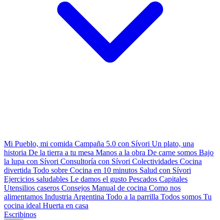
Mi Pueblo, mi comida
Campaña 5.0 con Sívori
Un plato, una
historia
De la tierra a tu mesa
Manos a la obra
De carne somos
Bajo
la lupa con Sívori
Consultoría con Sívori
Colectividades
Cocina
divertida
Todo sobre
Cocina en 10 minutos
Salud con Sívori
Ejercicios saludables
Le damos el gusto
Pescados Capitales
Utensilios caseros
Consejos
Manual de cocina
Como nos
alimentamos
Industria Argentina
Todo a la parrilla
Todos somos
Tu
cocina ideal
Huerta en casa
Escribinos