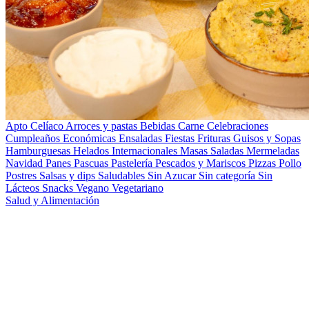
Apto Celíaco
Arroces y pastas
Bebidas
Carne
Celebraciones
Cumpleaños
Económicas
Ensaladas
Fiestas
Frituras
Guisos y Sopas
Hamburguesas
Helados
Internacionales
Masas Saladas
Mermeladas
Navidad
Panes
Pascuas
Pastelería
Pescados y Mariscos
Pizzas
Pollo
Postres
Salsas y dips
Saludables
Sin Azucar
Sin categoría
Sin
Lácteos
Snacks
Vegano
Vegetariano
Salud y Alimentación