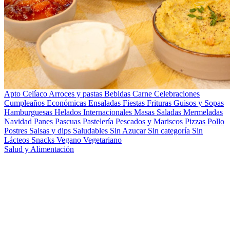
Apto Celíaco
Arroces y pastas
Bebidas
Carne
Celebraciones
Cumpleaños
Económicas
Ensaladas
Fiestas
Frituras
Guisos y Sopas
Hamburguesas
Helados
Internacionales
Masas Saladas
Mermeladas
Navidad
Panes
Pascuas
Pastelería
Pescados y Mariscos
Pizzas
Pollo
Postres
Salsas y dips
Saludables
Sin Azucar
Sin categoría
Sin
Lácteos
Snacks
Vegano
Vegetariano
Salud y Alimentación