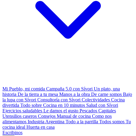
Mi Pueblo, mi comida
Campaña 5.0 con Sívori
Un plato, una
historia
De la tierra a tu mesa
Manos a la obra
De carne somos
Bajo
la lupa con Sívori
Consultoría con Sívori
Colectividades
Cocina
divertida
Todo sobre
Cocina en 10 minutos
Salud con Sívori
Ejercicios saludables
Le damos el gusto
Pescados Capitales
Utensilios caseros
Consejos
Manual de cocina
Como nos
alimentamos
Industria Argentina
Todo a la parrilla
Todos somos
Tu
cocina ideal
Huerta en casa
Escribinos