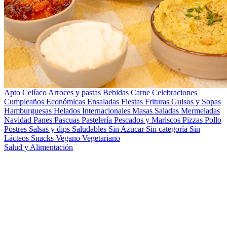
Apto Celíaco
Arroces y pastas
Bebidas
Carne
Celebraciones
Cumpleaños
Económicas
Ensaladas
Fiestas
Frituras
Guisos y Sopas
Hamburguesas
Helados
Internacionales
Masas Saladas
Mermeladas
Navidad
Panes
Pascuas
Pastelería
Pescados y Mariscos
Pizzas
Pollo
Postres
Salsas y dips
Saludables
Sin Azucar
Sin categoría
Sin
Lácteos
Snacks
Vegano
Vegetariano
Salud y Alimentación