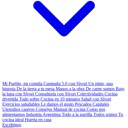
Mi Pueblo, mi comida
Campaña 5.0 con Sívori
Un plato, una
historia
De la tierra a tu mesa
Manos a la obra
De carne somos
Bajo
la lupa con Sívori
Consultoría con Sívori
Colectividades
Cocina
divertida
Todo sobre
Cocina en 10 minutos
Salud con Sívori
Ejercicios saludables
Le damos el gusto
Pescados Capitales
Utensilios caseros
Consejos
Manual de cocina
Como nos
alimentamos
Industria Argentina
Todo a la parrilla
Todos somos
Tu
cocina ideal
Huerta en casa
Escribinos