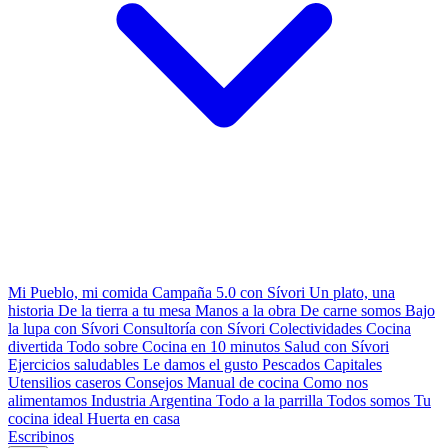
Mi Pueblo, mi comida
Campaña 5.0 con Sívori
Un plato, una
historia
De la tierra a tu mesa
Manos a la obra
De carne somos
Bajo
la lupa con Sívori
Consultoría con Sívori
Colectividades
Cocina
divertida
Todo sobre
Cocina en 10 minutos
Salud con Sívori
Ejercicios saludables
Le damos el gusto
Pescados Capitales
Utensilios caseros
Consejos
Manual de cocina
Como nos
alimentamos
Industria Argentina
Todo a la parrilla
Todos somos
Tu
cocina ideal
Huerta en casa
Escribinos