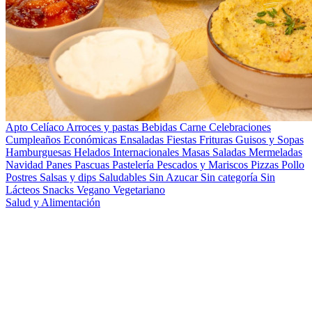
Apto Celíaco
Arroces y pastas
Bebidas
Carne
Celebraciones
Cumpleaños
Económicas
Ensaladas
Fiestas
Frituras
Guisos y Sopas
Hamburguesas
Helados
Internacionales
Masas Saladas
Mermeladas
Navidad
Panes
Pascuas
Pastelería
Pescados y Mariscos
Pizzas
Pollo
Postres
Salsas y dips
Saludables
Sin Azucar
Sin categoría
Sin
Lácteos
Snacks
Vegano
Vegetariano
Salud y Alimentación