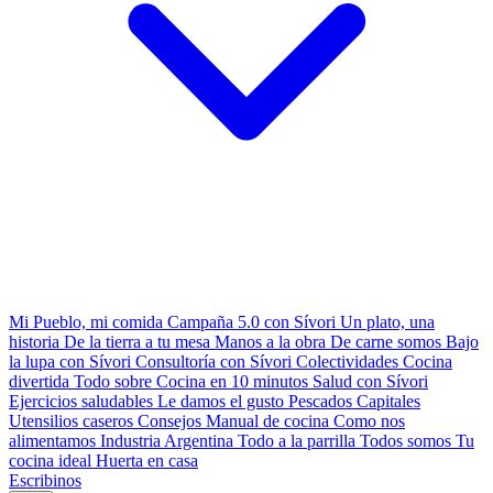
Mi Pueblo, mi comida
Campaña 5.0 con Sívori
Un plato, una
historia
De la tierra a tu mesa
Manos a la obra
De carne somos
Bajo
la lupa con Sívori
Consultoría con Sívori
Colectividades
Cocina
divertida
Todo sobre
Cocina en 10 minutos
Salud con Sívori
Ejercicios saludables
Le damos el gusto
Pescados Capitales
Utensilios caseros
Consejos
Manual de cocina
Como nos
alimentamos
Industria Argentina
Todo a la parrilla
Todos somos
Tu
cocina ideal
Huerta en casa
Escribinos