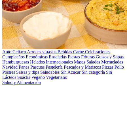
Apto Celíaco
Arroces y pastas
Bebidas
Carne
Celebraciones
Cumpleaños
Económicas
Ensaladas
Fiestas
Frituras
Guisos y Sopas
Hamburguesas
Helados
Internacionales
Masas Saladas
Mermeladas
Navidad
Panes
Pascuas
Pastelería
Pescados y Mariscos
Pizzas
Pollo
Postres
Salsas y dips
Saludables
Sin Azucar
Sin categoría
Sin
Lácteos
Snacks
Vegano
Vegetariano
Salud y Alimentación