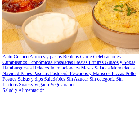
Apto Celíaco
Arroces y pastas
Bebidas
Carne
Celebraciones
Cumpleaños
Económicas
Ensaladas
Fiestas
Frituras
Guisos y Sopas
Hamburguesas
Helados
Internacionales
Masas Saladas
Mermeladas
Navidad
Panes
Pascuas
Pastelería
Pescados y Mariscos
Pizzas
Pollo
Postres
Salsas y dips
Saludables
Sin Azucar
Sin categoría
Sin
Lácteos
Snacks
Vegano
Vegetariano
Salud y Alimentación