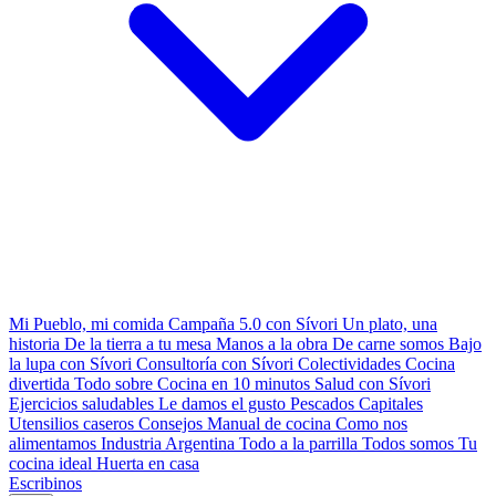
Mi Pueblo, mi comida
Campaña 5.0 con Sívori
Un plato, una
historia
De la tierra a tu mesa
Manos a la obra
De carne somos
Bajo
la lupa con Sívori
Consultoría con Sívori
Colectividades
Cocina
divertida
Todo sobre
Cocina en 10 minutos
Salud con Sívori
Ejercicios saludables
Le damos el gusto
Pescados Capitales
Utensilios caseros
Consejos
Manual de cocina
Como nos
alimentamos
Industria Argentina
Todo a la parrilla
Todos somos
Tu
cocina ideal
Huerta en casa
Escribinos