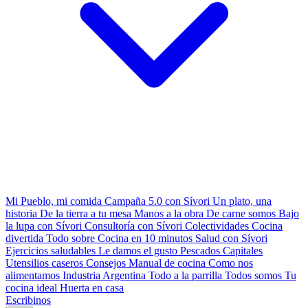
Mi Pueblo, mi comida
Campaña 5.0 con Sívori
Un plato, una
historia
De la tierra a tu mesa
Manos a la obra
De carne somos
Bajo
la lupa con Sívori
Consultoría con Sívori
Colectividades
Cocina
divertida
Todo sobre
Cocina en 10 minutos
Salud con Sívori
Ejercicios saludables
Le damos el gusto
Pescados Capitales
Utensilios caseros
Consejos
Manual de cocina
Como nos
alimentamos
Industria Argentina
Todo a la parrilla
Todos somos
Tu
cocina ideal
Huerta en casa
Escribinos