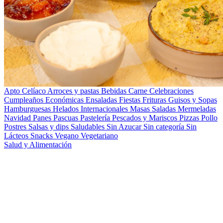
Apto Celíaco
Arroces y pastas
Bebidas
Carne
Celebraciones
Cumpleaños
Económicas
Ensaladas
Fiestas
Frituras
Guisos y Sopas
Hamburguesas
Helados
Internacionales
Masas Saladas
Mermeladas
Navidad
Panes
Pascuas
Pastelería
Pescados y Mariscos
Pizzas
Pollo
Postres
Salsas y dips
Saludables
Sin Azucar
Sin categoría
Sin
Lácteos
Snacks
Vegano
Vegetariano
Salud y Alimentación