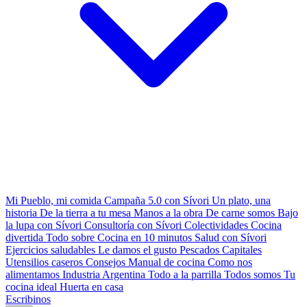
Mi Pueblo, mi comida
Campaña 5.0 con Sívori
Un plato, una
historia
De la tierra a tu mesa
Manos a la obra
De carne somos
Bajo
la lupa con Sívori
Consultoría con Sívori
Colectividades
Cocina
divertida
Todo sobre
Cocina en 10 minutos
Salud con Sívori
Ejercicios saludables
Le damos el gusto
Pescados Capitales
Utensilios caseros
Consejos
Manual de cocina
Como nos
alimentamos
Industria Argentina
Todo a la parrilla
Todos somos
Tu
cocina ideal
Huerta en casa
Escribinos