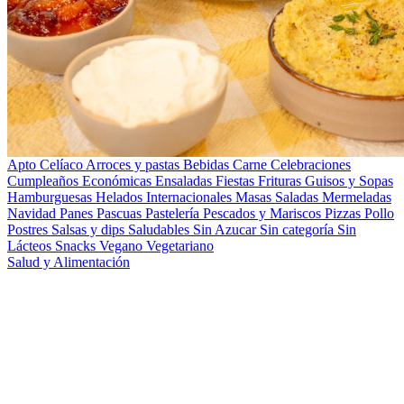
Apto Celíaco
Arroces y pastas
Bebidas
Carne
Celebraciones
Cumpleaños
Económicas
Ensaladas
Fiestas
Frituras
Guisos y Sopas
Hamburguesas
Helados
Internacionales
Masas Saladas
Mermeladas
Navidad
Panes
Pascuas
Pastelería
Pescados y Mariscos
Pizzas
Pollo
Postres
Salsas y dips
Saludables
Sin Azucar
Sin categoría
Sin
Lácteos
Snacks
Vegano
Vegetariano
Salud y Alimentación