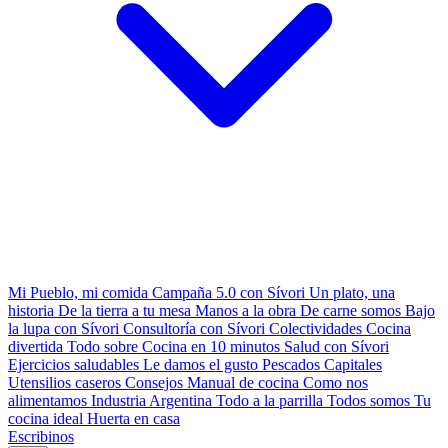
Mi Pueblo, mi comida
Campaña 5.0 con Sívori
Un plato, una
historia
De la tierra a tu mesa
Manos a la obra
De carne somos
Bajo
la lupa con Sívori
Consultoría con Sívori
Colectividades
Cocina
divertida
Todo sobre
Cocina en 10 minutos
Salud con Sívori
Ejercicios saludables
Le damos el gusto
Pescados Capitales
Utensilios caseros
Consejos
Manual de cocina
Como nos
alimentamos
Industria Argentina
Todo a la parrilla
Todos somos
Tu
cocina ideal
Huerta en casa
Escribinos