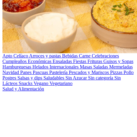
Apto Celíaco
Arroces y pastas
Bebidas
Carne
Celebraciones
Cumpleaños
Económicas
Ensaladas
Fiestas
Frituras
Guisos y Sopas
Hamburguesas
Helados
Internacionales
Masas Saladas
Mermeladas
Navidad
Panes
Pascuas
Pastelería
Pescados y Mariscos
Pizzas
Pollo
Postres
Salsas y dips
Saludables
Sin Azucar
Sin categoría
Sin
Lácteos
Snacks
Vegano
Vegetariano
Salud y Alimentación