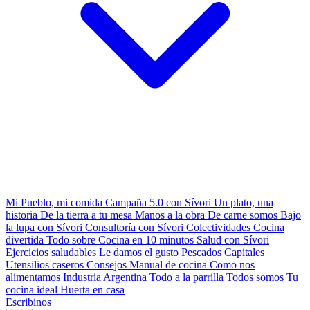
Mi Pueblo, mi comida
Campaña 5.0 con Sívori
Un plato, una
historia
De la tierra a tu mesa
Manos a la obra
De carne somos
Bajo
la lupa con Sívori
Consultoría con Sívori
Colectividades
Cocina
divertida
Todo sobre
Cocina en 10 minutos
Salud con Sívori
Ejercicios saludables
Le damos el gusto
Pescados Capitales
Utensilios caseros
Consejos
Manual de cocina
Como nos
alimentamos
Industria Argentina
Todo a la parrilla
Todos somos
Tu
cocina ideal
Huerta en casa
Escribinos