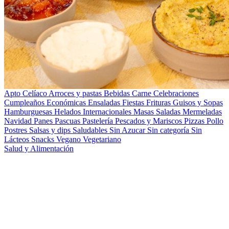
Apto Celíaco
Arroces y pastas
Bebidas
Carne
Celebraciones
Cumpleaños
Económicas
Ensaladas
Fiestas
Frituras
Guisos y Sopas
Hamburguesas
Helados
Internacionales
Masas Saladas
Mermeladas
Navidad
Panes
Pascuas
Pastelería
Pescados y Mariscos
Pizzas
Pollo
Postres
Salsas y dips
Saludables
Sin Azucar
Sin categoría
Sin
Lácteos
Snacks
Vegano
Vegetariano
Salud y Alimentación