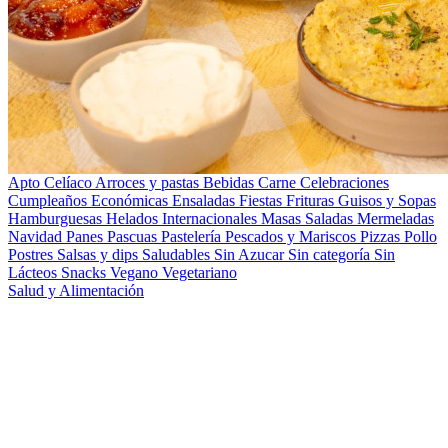
Apto Celíaco
Arroces y pastas
Bebidas
Carne
Celebraciones
Cumpleaños
Económicas
Ensaladas
Fiestas
Frituras
Guisos y Sopas
Hamburguesas
Helados
Internacionales
Masas Saladas
Mermeladas
Navidad
Panes
Pascuas
Pastelería
Pescados y Mariscos
Pizzas
Pollo
Postres
Salsas y dips
Saludables
Sin Azucar
Sin categoría
Sin
Lácteos
Snacks
Vegano
Vegetariano
Salud y Alimentación