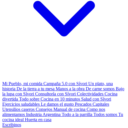
Mi Pueblo, mi comida
Campaña 5.0 con Sívori
Un plato, una
historia
De la tierra a tu mesa
Manos a la obra
De carne somos
Bajo
la lupa con Sívori
Consultoría con Sívori
Colectividades
Cocina
divertida
Todo sobre
Cocina en 10 minutos
Salud con Sívori
Ejercicios saludables
Le damos el gusto
Pescados Capitales
Utensilios caseros
Consejos
Manual de cocina
Como nos
alimentamos
Industria Argentina
Todo a la parrilla
Todos somos
Tu
cocina ideal
Huerta en casa
Escribinos