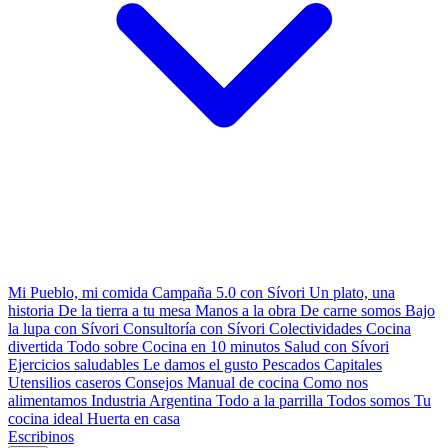
Mi Pueblo, mi comida
Campaña 5.0 con Sívori
Un plato, una
historia
De la tierra a tu mesa
Manos a la obra
De carne somos
Bajo
la lupa con Sívori
Consultoría con Sívori
Colectividades
Cocina
divertida
Todo sobre
Cocina en 10 minutos
Salud con Sívori
Ejercicios saludables
Le damos el gusto
Pescados Capitales
Utensilios caseros
Consejos
Manual de cocina
Como nos
alimentamos
Industria Argentina
Todo a la parrilla
Todos somos
Tu
cocina ideal
Huerta en casa
Escribinos