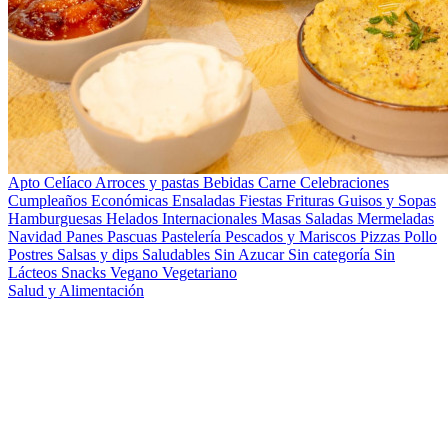
Apto Celíaco
Arroces y pastas
Bebidas
Carne
Celebraciones
Cumpleaños
Económicas
Ensaladas
Fiestas
Frituras
Guisos y Sopas
Hamburguesas
Helados
Internacionales
Masas Saladas
Mermeladas
Navidad
Panes
Pascuas
Pastelería
Pescados y Mariscos
Pizzas
Pollo
Postres
Salsas y dips
Saludables
Sin Azucar
Sin categoría
Sin
Lácteos
Snacks
Vegano
Vegetariano
Salud y Alimentación