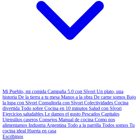
Mi Pueblo, mi comida
Campaña 5.0 con Sívori
Un plato, una
historia
De la tierra a tu mesa
Manos a la obra
De carne somos
Bajo
la lupa con Sívori
Consultoría con Sívori
Colectividades
Cocina
divertida
Todo sobre
Cocina en 10 minutos
Salud con Sívori
Ejercicios saludables
Le damos el gusto
Pescados Capitales
Utensilios caseros
Consejos
Manual de cocina
Como nos
alimentamos
Industria Argentina
Todo a la parrilla
Todos somos
Tu
cocina ideal
Huerta en casa
Escribinos