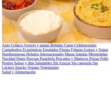
Apto Celíaco
Arroces y pastas
Bebidas
Carne
Celebraciones
Cumpleaños
Económicas
Ensaladas
Fiestas
Frituras
Guisos y Sopas
Hamburguesas
Helados
Internacionales
Masas Saladas
Mermeladas
Navidad
Panes
Pascuas
Pastelería
Pescados y Mariscos
Pizzas
Pollo
Postres
Salsas y dips
Saludables
Sin Azucar
Sin categoría
Sin
Lácteos
Snacks
Vegano
Vegetariano
Salud y Alimentación