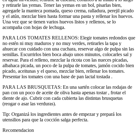
y retirarle las yemas. Tener las yemas en un bol, pisarlas bien,
agregarle la manteca pomada, queso crema, ralladura, perejil picado
y el atún, mezclar bien hasta formar una pasta y rellenar los huevos.
Una vez que se tienen varios huevos listos y rellenos, se lo
acompaña con hojas de lechuga.
PARA LOS TOMATES RELLENOS: Elegir tomates redondos que
no estén ni muy maduros y no muy verdes, retirarles la tapa y
ahuecar con cuidado con una cuchara, reservar algo de pulpa sin las
semillas. Escurrirlos bien boca abajo unos minutos, colocarles sal y
reservar. Para el relleno, mezclar la ricota con las nueces picadas,
albahaca picada, un poco de la pulpa de tomates, jamón cocido bien
picado, aceitunas y el queso, mezclar bien, rellenar los tomates.
Presentar los tomates con una base de pan lactal tostada .
PARA LAS BRUSQUETAS: En una sartén colocar las rodajas de
pan con un poco de aceite de oliva hasta apenas tostar , frotar el
diente de ajo. Cubrir con cada cubierta las distintas brusquetas
(reogar o asar las verduras).
Tip: Organizá los ingredientes antes de empezar y prepará los
utensilios para que la cocción salga perfecta.
Recomendacion