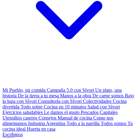
Mi Pueblo, mi comida
Campaña 5.0 con Sívori
Un plato, una
historia
De la tierra a tu mesa
Manos a la obra
De carne somos
Bajo
la lupa con Sívori
Consultoría con Sívori
Colectividades
Cocina
divertida
Todo sobre
Cocina en 10 minutos
Salud con Sívori
Ejercicios saludables
Le damos el gusto
Pescados Capitales
Utensilios caseros
Consejos
Manual de cocina
Como nos
alimentamos
Industria Argentina
Todo a la parrilla
Todos somos
Tu
cocina ideal
Huerta en casa
Escribinos