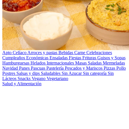
Apto Celíaco
Arroces y pastas
Bebidas
Carne
Celebraciones
Cumpleaños
Económicas
Ensaladas
Fiestas
Frituras
Guisos y Sopas
Hamburguesas
Helados
Internacionales
Masas Saladas
Mermeladas
Navidad
Panes
Pascuas
Pastelería
Pescados y Mariscos
Pizzas
Pollo
Postres
Salsas y dips
Saludables
Sin Azucar
Sin categoría
Sin
Lácteos
Snacks
Vegano
Vegetariano
Salud y Alimentación