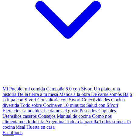
Mi Pueblo, mi comida
Campaña 5.0 con Sívori
Un plato, una
historia
De la tierra a tu mesa
Manos a la obra
De carne somos
Bajo
la lupa con Sívori
Consultoría con Sívori
Colectividades
Cocina
divertida
Todo sobre
Cocina en 10 minutos
Salud con Sívori
Ejercicios saludables
Le damos el gusto
Pescados Capitales
Utensilios caseros
Consejos
Manual de cocina
Como nos
alimentamos
Industria Argentina
Todo a la parrilla
Todos somos
Tu
cocina ideal
Huerta en casa
Escribinos