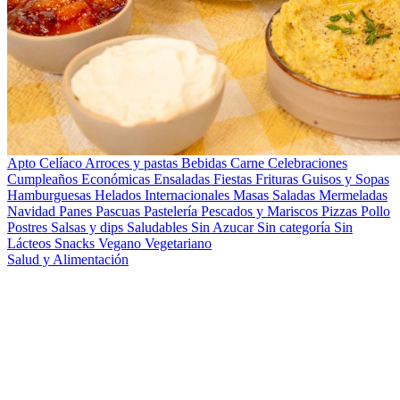
Apto Celíaco
Arroces y pastas
Bebidas
Carne
Celebraciones
Cumpleaños
Económicas
Ensaladas
Fiestas
Frituras
Guisos y Sopas
Hamburguesas
Helados
Internacionales
Masas Saladas
Mermeladas
Navidad
Panes
Pascuas
Pastelería
Pescados y Mariscos
Pizzas
Pollo
Postres
Salsas y dips
Saludables
Sin Azucar
Sin categoría
Sin
Lácteos
Snacks
Vegano
Vegetariano
Salud y Alimentación