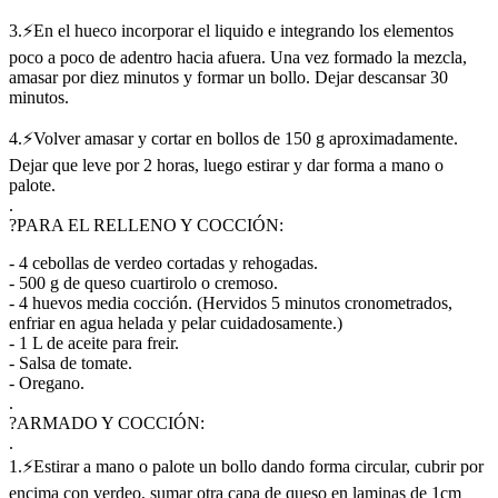
3.⚡En el hueco incorporar el liquido e integrando los elementos
poco a poco de adentro hacia afuera. Una vez formado la mezcla,
amasar por diez minutos y formar un bollo. Dejar descansar 30
minutos.
4.⚡Volver amasar y cortar en bollos de 150 g aproximadamente.
Dejar que leve por 2 horas, luego estirar y dar forma a mano o
palote.
.
?PARA EL RELLENO Y COCCIÓN:
- 4 cebollas de verdeo cortadas y rehogadas.
- 500 g de queso cuartirolo o cremoso.
- 4 huevos media cocción. (Hervidos 5 minutos cronometrados,
enfriar en agua helada y pelar cuidadosamente.)
- 1 L de aceite para freir.
- Salsa de tomate.
- Oregano.
.
?ARMADO Y COCCIÓN:
.
1.⚡Estirar a mano o palote un bollo dando forma circular, cubrir por
encima con verdeo, sumar otra capa de queso en laminas de 1cm