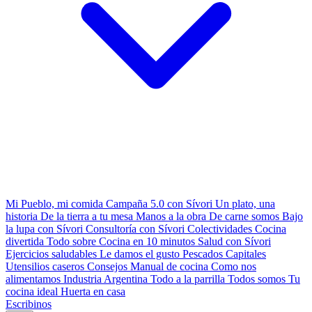
Mi Pueblo, mi comida
Campaña 5.0 con Sívori
Un plato, una
historia
De la tierra a tu mesa
Manos a la obra
De carne somos
Bajo
la lupa con Sívori
Consultoría con Sívori
Colectividades
Cocina
divertida
Todo sobre
Cocina en 10 minutos
Salud con Sívori
Ejercicios saludables
Le damos el gusto
Pescados Capitales
Utensilios caseros
Consejos
Manual de cocina
Como nos
alimentamos
Industria Argentina
Todo a la parrilla
Todos somos
Tu
cocina ideal
Huerta en casa
Escribinos