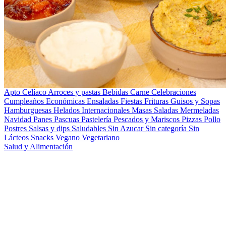
Apto Celíaco
Arroces y pastas
Bebidas
Carne
Celebraciones
Cumpleaños
Económicas
Ensaladas
Fiestas
Frituras
Guisos y Sopas
Hamburguesas
Helados
Internacionales
Masas Saladas
Mermeladas
Navidad
Panes
Pascuas
Pastelería
Pescados y Mariscos
Pizzas
Pollo
Postres
Salsas y dips
Saludables
Sin Azucar
Sin categoría
Sin
Lácteos
Snacks
Vegano
Vegetariano
Salud y Alimentación