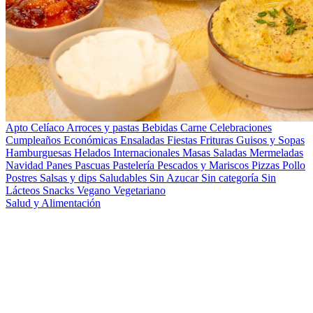
Apto Celíaco
Arroces y pastas
Bebidas
Carne
Celebraciones
Cumpleaños
Económicas
Ensaladas
Fiestas
Frituras
Guisos y Sopas
Hamburguesas
Helados
Internacionales
Masas Saladas
Mermeladas
Navidad
Panes
Pascuas
Pastelería
Pescados y Mariscos
Pizzas
Pollo
Postres
Salsas y dips
Saludables
Sin Azucar
Sin categoría
Sin
Lácteos
Snacks
Vegano
Vegetariano
Salud y Alimentación