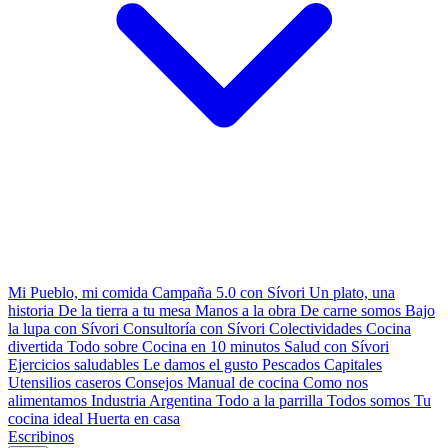
Mi Pueblo, mi comida
Campaña 5.0 con Sívori
Un plato, una
historia
De la tierra a tu mesa
Manos a la obra
De carne somos
Bajo
la lupa con Sívori
Consultoría con Sívori
Colectividades
Cocina
divertida
Todo sobre
Cocina en 10 minutos
Salud con Sívori
Ejercicios saludables
Le damos el gusto
Pescados Capitales
Utensilios caseros
Consejos
Manual de cocina
Como nos
alimentamos
Industria Argentina
Todo a la parrilla
Todos somos
Tu
cocina ideal
Huerta en casa
Escribinos