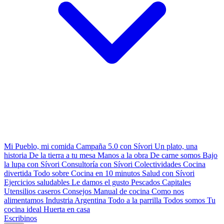
Mi Pueblo, mi comida
Campaña 5.0 con Sívori
Un plato, una
historia
De la tierra a tu mesa
Manos a la obra
De carne somos
Bajo
la lupa con Sívori
Consultoría con Sívori
Colectividades
Cocina
divertida
Todo sobre
Cocina en 10 minutos
Salud con Sívori
Ejercicios saludables
Le damos el gusto
Pescados Capitales
Utensilios caseros
Consejos
Manual de cocina
Como nos
alimentamos
Industria Argentina
Todo a la parrilla
Todos somos
Tu
cocina ideal
Huerta en casa
Escribinos