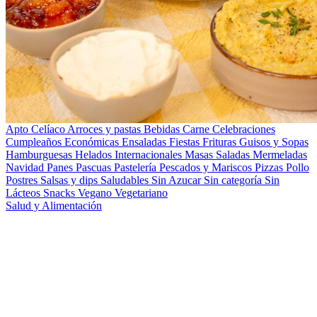
Apto Celíaco
Arroces y pastas
Bebidas
Carne
Celebraciones
Cumpleaños
Económicas
Ensaladas
Fiestas
Frituras
Guisos y Sopas
Hamburguesas
Helados
Internacionales
Masas Saladas
Mermeladas
Navidad
Panes
Pascuas
Pastelería
Pescados y Mariscos
Pizzas
Pollo
Postres
Salsas y dips
Saludables
Sin Azucar
Sin categoría
Sin
Lácteos
Snacks
Vegano
Vegetariano
Salud y Alimentación