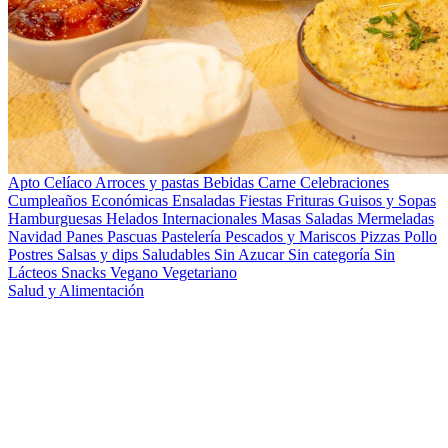
Apto Celíaco
Arroces y pastas
Bebidas
Carne
Celebraciones
Cumpleaños
Económicas
Ensaladas
Fiestas
Frituras
Guisos y Sopas
Hamburguesas
Helados
Internacionales
Masas Saladas
Mermeladas
Navidad
Panes
Pascuas
Pastelería
Pescados y Mariscos
Pizzas
Pollo
Postres
Salsas y dips
Saludables
Sin Azucar
Sin categoría
Sin
Lácteos
Snacks
Vegano
Vegetariano
Salud y Alimentación