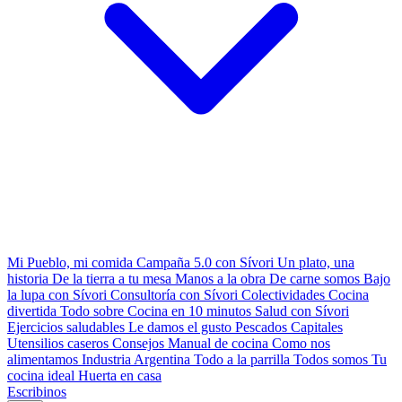
Mi Pueblo, mi comida
Campaña 5.0 con Sívori
Un plato, una
historia
De la tierra a tu mesa
Manos a la obra
De carne somos
Bajo
la lupa con Sívori
Consultoría con Sívori
Colectividades
Cocina
divertida
Todo sobre
Cocina en 10 minutos
Salud con Sívori
Ejercicios saludables
Le damos el gusto
Pescados Capitales
Utensilios caseros
Consejos
Manual de cocina
Como nos
alimentamos
Industria Argentina
Todo a la parrilla
Todos somos
Tu
cocina ideal
Huerta en casa
Escribinos