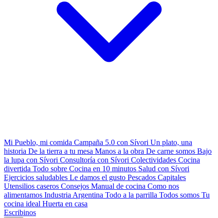
Mi Pueblo, mi comida
Campaña 5.0 con Sívori
Un plato, una
historia
De la tierra a tu mesa
Manos a la obra
De carne somos
Bajo
la lupa con Sívori
Consultoría con Sívori
Colectividades
Cocina
divertida
Todo sobre
Cocina en 10 minutos
Salud con Sívori
Ejercicios saludables
Le damos el gusto
Pescados Capitales
Utensilios caseros
Consejos
Manual de cocina
Como nos
alimentamos
Industria Argentina
Todo a la parrilla
Todos somos
Tu
cocina ideal
Huerta en casa
Escribinos