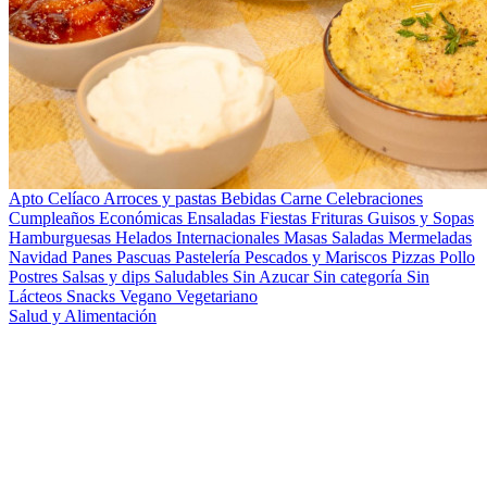
Apto Celíaco
Arroces y pastas
Bebidas
Carne
Celebraciones
Cumpleaños
Económicas
Ensaladas
Fiestas
Frituras
Guisos y Sopas
Hamburguesas
Helados
Internacionales
Masas Saladas
Mermeladas
Navidad
Panes
Pascuas
Pastelería
Pescados y Mariscos
Pizzas
Pollo
Postres
Salsas y dips
Saludables
Sin Azucar
Sin categoría
Sin
Lácteos
Snacks
Vegano
Vegetariano
Salud y Alimentación