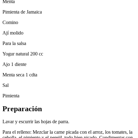
Menta
Pimienta de Jamaica
Comino
Ají molido
Para la salsa
Yogur natural 200 cc
Ajo 1 diente
Menta seca 1 cdta
Sal
Pimienta
Preparación
Lavar y escurrir las hojas de parra.
Para el relleno: Mezclar la carne picada con el arroz, los tomates, la
cebolla, el pimiento y el perejil, todo bien picado. Condimentar con