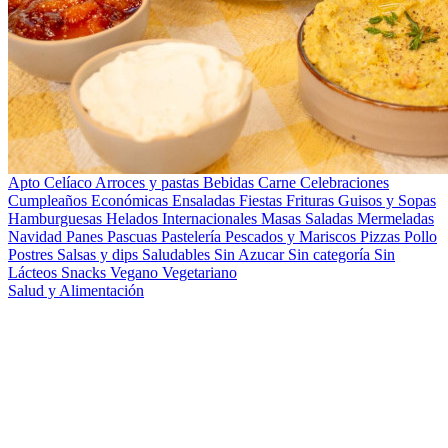
Apto Celíaco
Arroces y pastas
Bebidas
Carne
Celebraciones
Cumpleaños
Económicas
Ensaladas
Fiestas
Frituras
Guisos y Sopas
Hamburguesas
Helados
Internacionales
Masas Saladas
Mermeladas
Navidad
Panes
Pascuas
Pastelería
Pescados y Mariscos
Pizzas
Pollo
Postres
Salsas y dips
Saludables
Sin Azucar
Sin categoría
Sin
Lácteos
Snacks
Vegano
Vegetariano
Salud y Alimentación