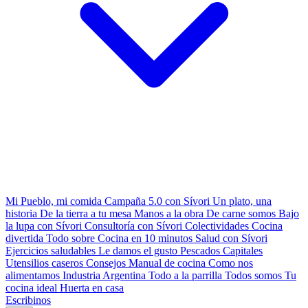
Mi Pueblo, mi comida
Campaña 5.0 con Sívori
Un plato, una
historia
De la tierra a tu mesa
Manos a la obra
De carne somos
Bajo
la lupa con Sívori
Consultoría con Sívori
Colectividades
Cocina
divertida
Todo sobre
Cocina en 10 minutos
Salud con Sívori
Ejercicios saludables
Le damos el gusto
Pescados Capitales
Utensilios caseros
Consejos
Manual de cocina
Como nos
alimentamos
Industria Argentina
Todo a la parrilla
Todos somos
Tu
cocina ideal
Huerta en casa
Escribinos